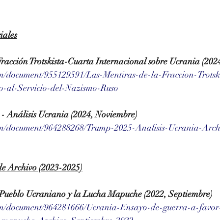
iales
Fracción Trotskista-Cuarta Internacional sobre Ucrania (202
om/document/955129591/Las-Mentiras-de-la-Fraccion-Trotski
o-al-Servicio-del-Nazismo-Ruso
 - Análisis Ucrania (2024, Noviembre)
com/document/964288268/Trump-2025-Analisis-Ucrania-Arc
de Archivo (2023-2025)
 Pueblo Ucraniano y la Lucha Mapuche (2022, Septiembre)
om/document/964281666/Ucrania-Ensayo-de-guerra-a-favor