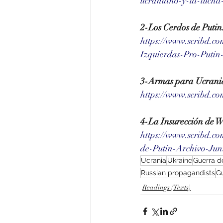
ucraniano-y-la-luch
2-Los Cerdos de Putin
https://www.scribd.c
Izquierdas-Pro-Puti
3-Armas para Ucrania!
https://www.scribd.
4-La Insurección de W
https://www.scribd.c
de-Putin-Archivo-Jun
Ucrania
Ukraine
Guerra d
Russian propagandists
G
Readings (Texts)