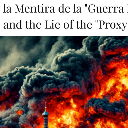
 la Mentira de la "Guerra
 and the Lie of the "Prox
entations
Greek
Digital Books
Printed Books
Artific
ese
Arabic
Turkish
Hindi
Turkish (Publications)
Geopolitics
Art