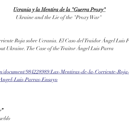
Ucrania y la Mentira de la "Guerra Proxy"
Ukraine and the Lie of the "Proxy War"
riente Roja sobre Ucrania. El Caso del Traidor Ángel Luis P
out Ukraine. The Case of the Traitor Ángel Luis Parra
om/document/984228989/Las-Mentiras-de-la-Corriente-Roja
-Angel-Luis-Parras-Ensayo
                                                                                           
ueblo