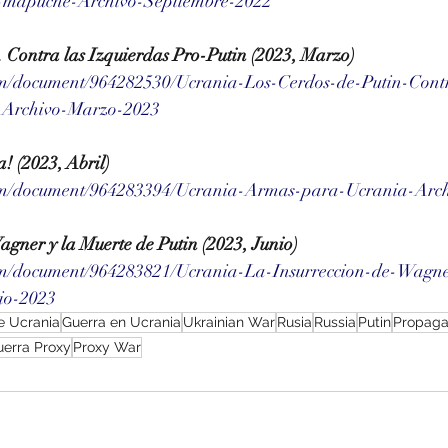
a-mapuche-Archivo-Septiembre-2022
. Contra las Izquierdas Pro-Putin (2023, Marzo)
om/document/964282530/Ucrania-Los-Cerdos-de-Putin-Cont
n-Archivo-Marzo-2023
 (2023, Abril)
com/document/964283394/Ucrania-Armas-para-Ucrania-Arch
agner y la Muerte de Putin (2023, Junio)
om/document/964283821/Ucrania-La-Insurreccion-de-Wagne
io-2023
e Ucrania
Guerra en Ucrania
Ukrainian War
Rusia
Russia
Putin
Propaga
uerra Proxy
Proxy War