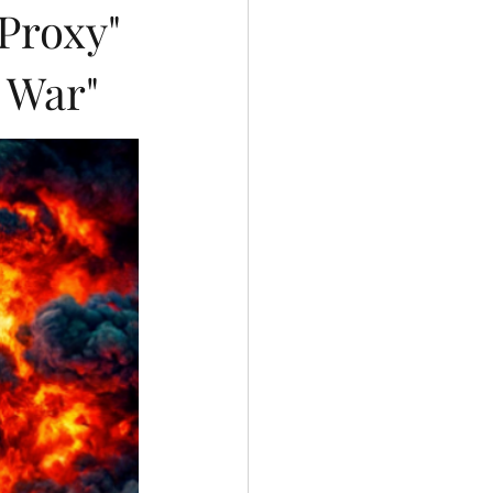
 Proxy"
y War"
ial Intelligence
Portuguese