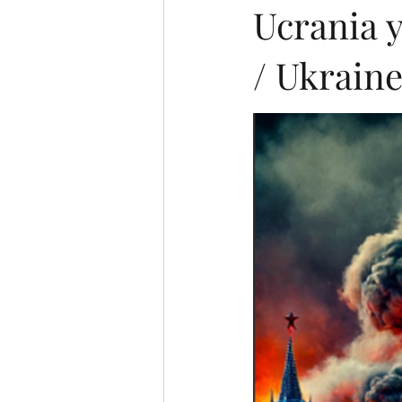
Ucrania y
/ Ukraine
Italian (Publications)
Oral pres
Ukrainian
Chinese
Japan
Portuguese (Publications)
Series