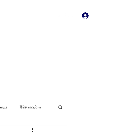
Iniciar sesión
dades
Bookstore
More
ions
Web sections
Italian