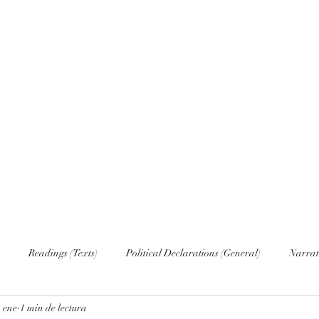
Home
Nove
Readings (Texts)
Political Declarations (General)
Narrat
 ene
1 min de lectura
English (Publications)
Russian
Russian (Publications)