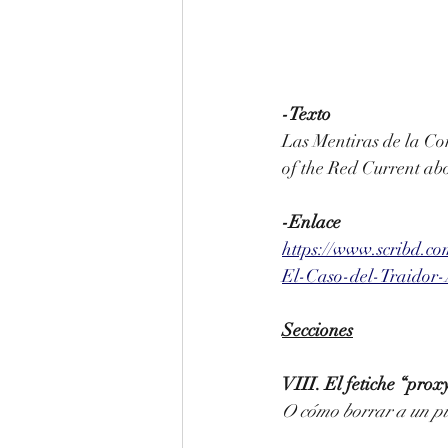
-Texto
Las Mentiras de la Cor
of the Red Current ab
-Enlace
https://www.scribd.c
El-Caso-del-Traidor
Secciones
VIII. El fetiche “proxy”           
O cómo borrar a un p