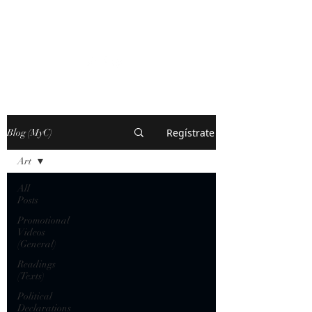
MARXISM AND
COLLAPSE
Regístrate
Blog (MyC)
Art
All
Posts
Promotional
Videos
(General)
Readings
(Texts)
Political
Declarations