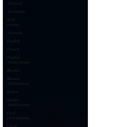
(General)
Narrations
Web
sections
Networks
English
French
English
(Publications)
Russian
Russian
(Publications)
Italian
Italian
(Publications)
Oral
presentations
Greek