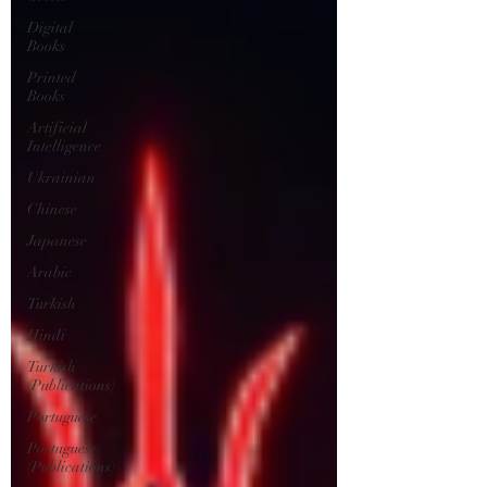
Digital
Books
Printed
Books
Artificial
Intelligence
Ukrainian
Chinese
Japanese
Arabic
Turkish
Hindi
Turkish
(Publications)
Portuguese
Portuguese
(Publications)