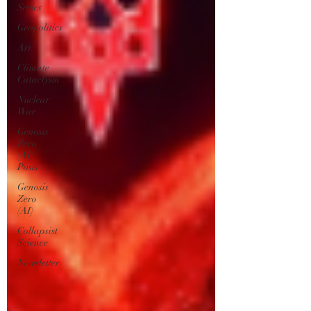
Series
Geopolitics
Art
Climate
Cataclysm
Nuclear
War
Genosis
Zero
(AI)
Posts
Genosis
Zero
(AI)
Collapsist
Science
Newsletter