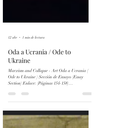
12 abr
1 min de lectura
Oda a Ucrania / Ode to
Ukraine
Marxism and Collapse - Art Oda a Ucrania (
Ode to Ukraine ) Sección de Ensayo (Essay
Section) Enlace: (Páginas 154-158)
https://www.scribd.com/document/955129591/Las
-Mentiras-de-la-Fraccion-Trotskista-sobre-
Ucrania-El-Trotskismo-al-Servicio-del-
Nazismo-Ruso ... Súmate a nuestras plataformas