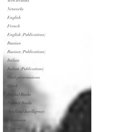
Web sections
Networks
English
French
English (Publications)
Russian
Russian (Publications)
Italian
Italian (Publications)
Oral presentations
Greek
Digital Books
Printed Books
Artificial Intelligence
Ukrainian
Chinese