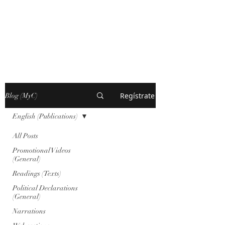
MARXISM AND
COLLAPSE
Regístrate
Blog (MyC)
English (Publications)
All Posts
Promotional Videos
(General)
Readings (Texts)
Political Declarations
(General)
Narrations