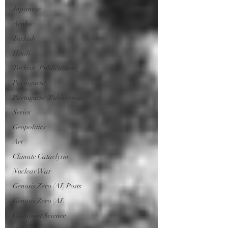
Japanese
Arabic
Turkish
Hindi
Turkish (Publications)
Portuguese
Portuguese (Publications)
Series
Geopolitics
Art
Climate Cataclysm
Nuclear War
Genosis Zero (AI) Posts
Genosis Zero (AI)
Collapsist Science