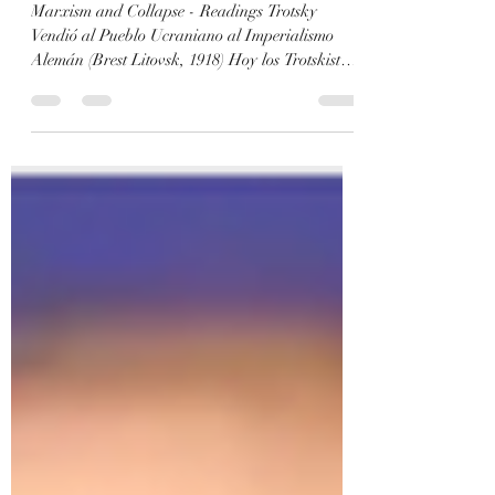
lo Venden al Imperio Ruso!
Marxism and Collapse - Readings Trotsky
Vendió al Pueblo Ucraniano al Imperialismo
Alemán (Brest Litovsk, 1918) Hoy los Trotskistas
lo Venden al Imperio Ruso! La actual traición de
una parte de la Izquierda Marxista en contra
del pueblo ucraniano que o bien defiende la
invasion rusa, o bien se niega a reivindicar el
derecho a la resistencia de Ucrania en contra de
su opresor imperialista ruso. .. no es nueva . Uno
de los primeros episodios de esta traición fue la
entrega de