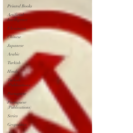
Printed Books
Artificial
Intelligence
Ukrainian
Chinese
Japanese
Arabic
Turkish
Hindi
Turkish
(Publications)
Portuguese
Portuguese
(Publications)
Series
Geopolitics