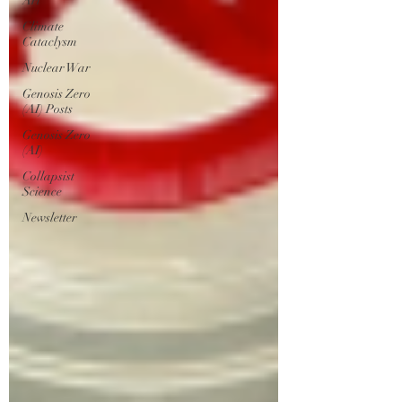
Art
Climate
Cataclysm
Nuclear War
Genosis Zero
(AI) Posts
Genosis Zero
(AI)
Collapsist
Science
Newsletter