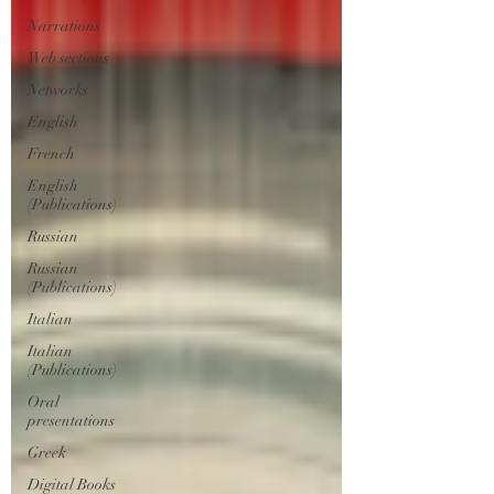
Narrations
Web sections
Networks
English
French
English
(Publications)
Russian
Russian
(Publications)
Italian
Italian
(Publications)
Oral
presentations
Greek
Digital Books