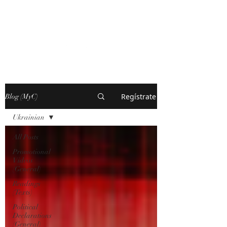
MARXISM AND
COLLAPSE
Regístrate
Blog (MyC)
Ukrainian
All Posts
Promotional
Videos
(General)
Readings
(Texts)
Political
Declarations
(General)