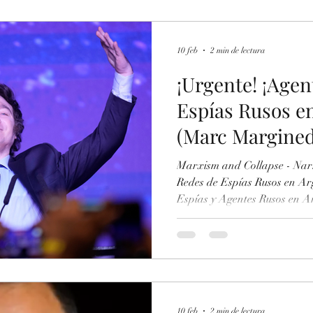
de la Propaganda del Kreml
10 feb
2 min de lectura
¡Urgente! ¡Agen
Espías Rusos e
(Marc Margined
Marxism and Collapse - Narr
Redes de Espías Rusos en Argentina¡ (Marc 
Espías y Agentes Rusos en Ar
https://www.elperiodico.com
ntina-agentes-ilegales-rusia
125159046 -Espías y Agentes
https://www.elperiodico.com
ntina-retaguardia-leales-pu
Espías y Agentes Rusos en Arg
10 feb
2 min de lectura