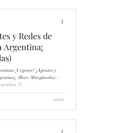
in 4. La ment
tes y Redes de
n Argentina¡
as)
ations ¡Urgente! ¡Agentes y
Marginedas) -
gentina (1)
/es/internacional/20260103/arge
-identidad-falsa-espiar-europa-
 Rusos en Argentina (2)
/es/internacional/20260131/arge
tin-america-sur-126242034 -
entina (3)...