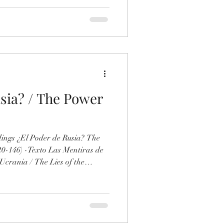
a Irán! Abandonan Irán como
 los Tiranos Assad (Siria) y
o de Rusia, incluso existen
n de las defensas anti-aéreas y
a para no interferir con las
sia? / The Power
usia? The
20-146) -Texto Las Mentiras de
 Ucrania / The Lies of the
raine -Enlace
ument/955129591/Las-Mentiras-
obre-Ucrania-El-Trotskismo-al-
Índice Segunda Parte La Mentira
ania VIII. La FT-CI al servicio