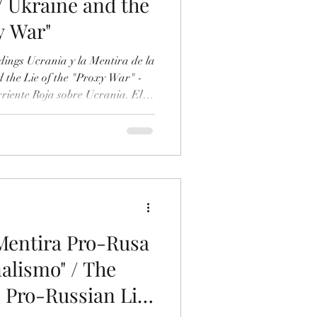
/ Ukraine and the
y War"
tira de la
the Lie of the "Proxy War" -
riente Roja sobre Ucrania. El
Parra / The Lies of the Red
Case of the Traitor Ángel Luis
ument/984228989/Las-Mentiras-
-Ucrania-El-Caso-del-Traidor-
cciones VIII. El fetiche
 Mentira Pro-Rusa
nalismo" / The
 Pro-Russian Lie