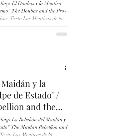
lism"
dings El Donbás y la Mentira
lismo" The Donbas and the Pro-
lism -Texto Las Mentiras de la
a. El Caso del Traidor Ángel
e Red Current about Ukraine. The
is Parra -Enlace
ument/984228989/Las-Mentiras-
-Ucrania-El-Caso-del-Traidor-
ecciones VII.
 Maidán y la
lpe de Estado" /
ellion and the
 d'état"
l Maidán y
tado" The Maidan Rebellion and
-Texto Las Mentiras de la