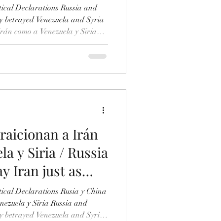
tical Declarations Russia and
ey betrayed Venezuela and Syria
Irán como a Venezuela y Siria
n! They abandon Iran just as
tyrants Assad (Syria) and
se of Russia, there are even
f anti-aircraft defenses and
ot to interfere with the
raicionan a Irán
a y Siria / Russia
y Iran just as
Venezuela and
tical Declarations Rusia y China
nezuela y Siria Russia and
ey betrayed Venezuela and Syria