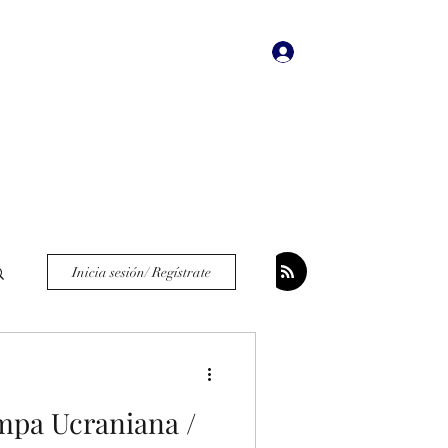
Iniciar sesión
dades
Bookstore
More
Inicia sesión/ Regístrate
ampa Ucraniana /