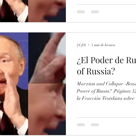
¡Rusia y China Traicionan 
hicieron con los Regímenes de
Maduro (Venezuela) En el cas
reportes de una desactivació
radares que tienen en la zon
operaciones de Israel
24 feb
1 min de lectura
¿El Poder de Ru
of Russia?
Marxism and Collapse -Readings ¿El Poder de R
Power of Russia? (Páginas 1
la Fracción Trotskista sobre
Trotskyist Faction about Uk
https://www.scribd.com/doc
de-la-Fraccion-Trotskista-s
Servicio-del-Nazismo-Ruso 
de la "Victoria Rusa" en Ucr