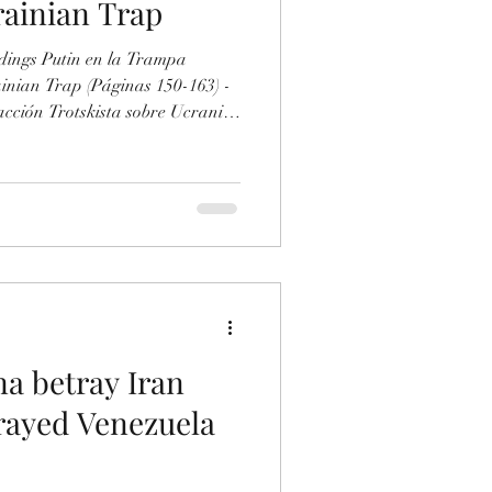
rainian Trap
la Trampa
inian Trap (Páginas 150-163) -
acción Trotskista sobre Ucrania
 Faction about Ukraine -Enlace
ument/955129591/Las-Mentiras-
obre-Ucrania-El-Trotskismo-al-
ndice Tercera Parte El Declive
a betray Iran
trayed Venezuela