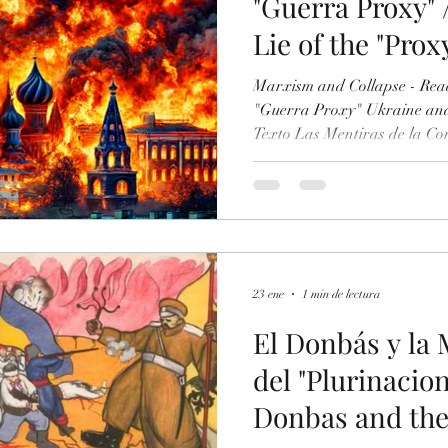
"Guerra Proxy" 
Lie of the "Prox
Marxism and Collapse - Readings Ucrania y la Men
"Guerra Proxy" Ukraine and 
Texto Las Mentiras de la Cor
Caso del Traidor Ángel Luis 
Current about Ukraine. The 
Parra -Enlace
https://www.scribd.com/doc
de-la-Corriente-Roja-sobre
Angel-Luis-Parras-Ensayo Se
23 ene
1 min de lectura
“proxy”...
El Donbás y la
del "Plurinacio
Donbas and the