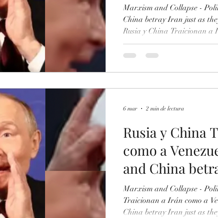
Marxism and Collapse - Poli
China betray Iran just as th
Rusia y China Traicionan a 
Russia and China betray Ira
they did with the regimes of 
Maduro (Venezuela). In the ca
reports of the deactivation o
radars in the area in order n
operations of Israel and
6 mar
2 min de lectura
Rusia y China T
como a Venezuel
and China betra
they betrayed 
Marxism and Collapse - Poli
Syria
Traicionan a Irán como a Ve
China betray Iran just as th