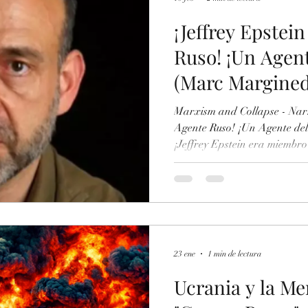
¡Jeffrey Epstei
Ruso! ¡Un Agent
(Marc Margined
Marxism and Collapse - Narr
Agente Ruso! ¡Un Agente de
¡Jeffrey Epstein era miembro
Imperialismo Ruso! -Enlaces
Epstein como Agente Ruso (L
https://www.elperiodico.com
xion-rusa-epstein-prostituta
126479473 ... Marc Marginedas (Ot
Agentes Rusos en Argentina
23 ene
1 min de lectura
Ucrania y la Me