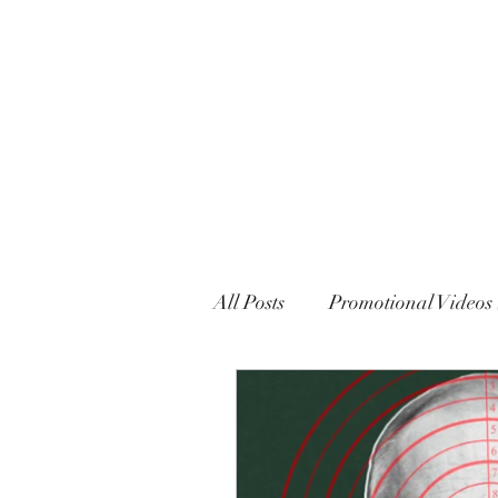
MARXISM AND COLLAPSE
All Posts
Promotional Videos 
Political Declarations (Gener
English
French
Eng