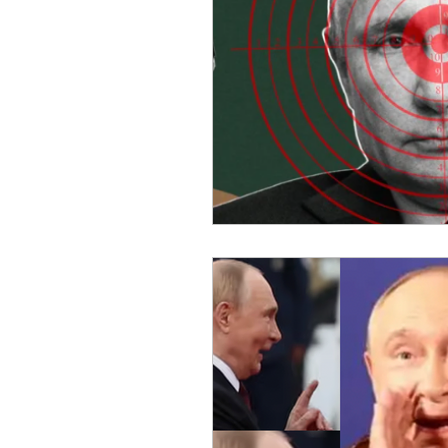
Russian (Publications)
I
Greek
Digital Books
Ukrainian
Chinese
Turkish (Publications)
P
Geopolitics
Art