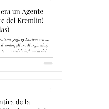
n era un Agente
e del Kremlin!
as)
ations ¡Jeffrey Epstein era un
l Kremlin¡ (Marc Marginedas)
 de una red de influencia del
 (Marc Marginedas) -Jeffrey
a Conexión Rusa de Epstein)
/es/internacional/20260205/cone
s-chantajes-filtraciones-kgb-
ras Noticias) -Espías y
ntira de la