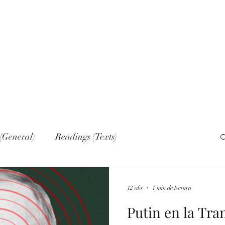
Home
Nove
(General)
Readings (Texts)
al)
Narrations
Web sections
Networks
12 abr
1 min de lectura
Putin en la Tr
lish (Publications)
Russian