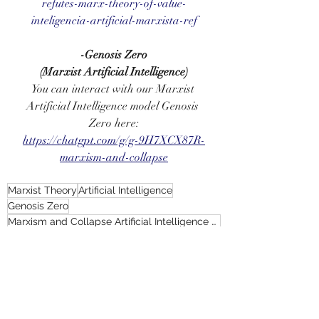
refutes-marx-theory-of-value-
inteligencia-artificial-marxista-ref
-Genosis Zero
(Marxist Artificial Intelligence)
You can interact with our Marxist 
Artificial Intelligence model Genosis 
Zero here:
https://chatgpt.com/g/g-9H7XCX87R-
marxism-and-collapse
Marxist Theory
Artificial Intelligence
Genosis Zero
Marxism and Collapse Artificial Intelligence Entity
Michael Roberts
Yapay Zeka
Marksist Teori
Readings (Texts)
Turkish
Turkish (Publications)