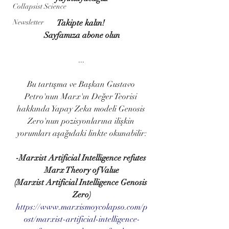
Collapsist Science
Takipte kalın! 
Newsletter
Sayfamıza abone olun
...
Bu tartışma ve Başkan Gustavo 
Petro'nun Marx'ın Değer Teorisi 
hakkında Yapay Zeka modeli Genosis 
Zero'nun pozisyonlarına ilişkin 
yorumları aşağıdaki linkte okunabilir:
-
Marxist Artificial Intelligence refutes 
Marx Theory of Value
(Marxist Artificial Intelligence Genosis 
Zero)
https://www.marxismoycolapso.com/p
ost/marxist-artificial-intelligence-