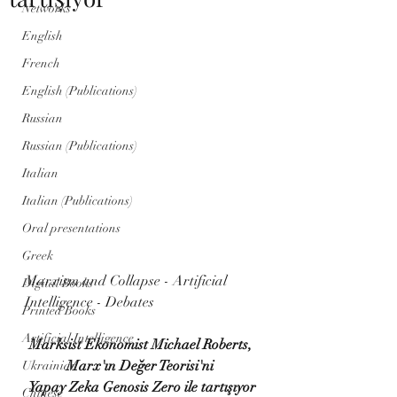
Networks
English
French
English (Publications)
Russian
Russian (Publications)
Italian
Italian (Publications)
Oral presentations
Greek
Marxism and Collapse - Artificial 
Digital Books
Intelligence - Debates
Printed Books
Artificial Intelligence
Marksist Ekonomist Michael Roberts, 
Marx'ın Değer Teorisi'ni 
Ukrainian
Yapay Zeka Genosis Zero ile tartışıyor
Chinese