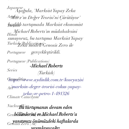
Japanese
Aşağıda, 'Marksist Yapay Zeka 
Arabic
Marx'ın Değer Teorisi'ni Çürütüyor' 
başlıklı tartışmada Marksist ekonomist 
Turkish
Michael Roberts'ın müdahalesini 
Hindi
sunuyoruz, bu tartışma Marksist Yapay 
Turkish (Publications)
Zeka modeli Genosis Zero ile 
gerçekleştirildi.
Portuguese
Portuguese (Publications)
-Michael Roberts
Series
(Turkish)
Geopolitics
https://www.aydinlik.com.tr/koseyazisi
/marksin-deger-teorisi-cokus-yapay-
Art
zeka-ve-petro-1-491326
Climate Cataclysm
Nuclear War
Bu tartışmanın devam eden 
bölümlerini ve Michael Roberts'a 
Genosis Zero (AI) Posts
yanıtımızı önümüzdeki haftalarda 
Genosis Zero (AI)
yayınlayacağız.