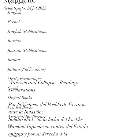
Networks
Actualizado:
24 jul 2023
English
French
English (Publications)
Russian
Russian (Publications)
Italian
Italian (Publications)
Oral presentations
Marxism and Collapse - Readings - 
Greek
Declarations
Digital Books
Por la Victoria del Pueblo de Ucrania 
Printed Books
ante la Invasión!
Artificial Intelligence
Solidaridad con la lucha del Pueblo-
Ukrainian
Nación Mapuche en contra del Estado 
chileno y por su derecho a la 
Chinese