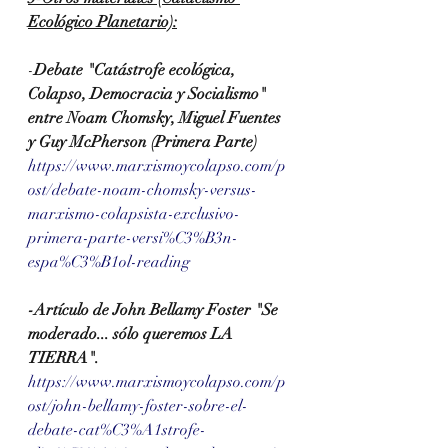
Ecológico Planetario):
-
Debate "Catástrofe ecológica, 
Colapso, Democracia y Socialismo" 
entre Noam Chomsky, Miguel Fuentes 
y Guy McPherson (Primera Parte)
https://www.marxismoycolapso.com/p
ost/debate-noam-chomsky-versus-
marxismo-colapsista-exclusivo-
primera-parte-versi%C3%B3n-
espa%C3%B1ol-reading
-Artículo de John Bellamy Foster "Se 
moderado... sólo queremos LA 
TIERRA".
https://www.marxismoycolapso.com/p
ost/john-bellamy-foster-sobre-el-
debate-cat%C3%A1strofe-