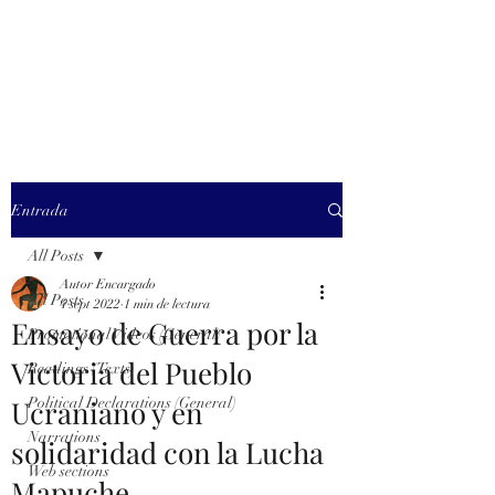
MARXISM AND
COLLAPSE
Entrada
All Posts
Autor Encargado
All Posts
4 sept 2022
1 min de lectura
Ensayo de Guerra por la
Promotional Videos (General)
Victoria del Pueblo
Readings (Texts)
Ucraniano y en
Political Declarations (General)
Narrations
solidaridad con la Lucha
Web sections
Mapuche