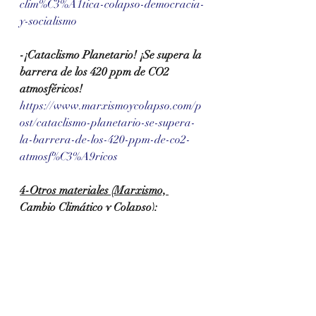
clim%C3%A1tica-colapso-democracia-
y-socialismo
-¡Cataclismo Planetario! ¡Se supera la 
barrera de los 420 ppm de CO2 
atmosféricos!
https://www.marxismoycolapso.com/p
ost/cataclismo-planetario-se-supera-
la-barrera-de-los-420-ppm-de-co2-
atmosf%C3%A9ricos
4-Otros materiales (Marxismo, 
Cambio Climático y Colapso):
-Socialismo y Colapso Civilizatorio: ¡la 
Revolución ante el abismo!
https://www.marxismoycolapso.com/p
ost/la-revoluci%C3%B3n-socialista-
ante-el-abismo-por-una-ii-