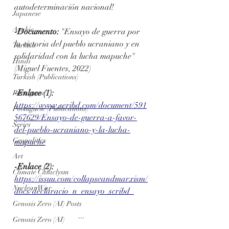
autodeterminación nacional!
Japanese
Arabic
-Documento:
 "Ensayo de guerra por 
la victoria del pueblo ucraniano y en 
Turkish
solidaridad con la lucha mapuche" 
Hindi
(Miguel Fuentes, 2022)
Turkish (Publications)
-Enlace (1):
Portuguese
https://www.scribd.com/document/591
Portuguese (Publications)
567629/Ensayo-de-guerra-a-favor-
Series
del-pueblo-ucraniano-y-la-lucha-
Geopolitics
mapuche
Art
-Enlace (2):
Climate Cataclysm
https://issuu.com/collapseandmarxism/
Nuclear War
docs/declaracio_n_ensayo_scribd_
Genosis Zero (AI) Posts
...
Genosis Zero (AI)