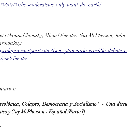
/2022/07/21/be-moderatewe-only-want-the-earth/
eto (Noam Chomsky, Miguel Fuentes, Guy McPherson, John B
aroufakis):
ycolapso.com/post/cataclismo-planetario-ecocidio-debate
iguel-fuentes
ntarios:
ecológica, Colapso, Democracia y Socialismo"  - Una disc
es y Guy McPherson - Español (Parte I)
: