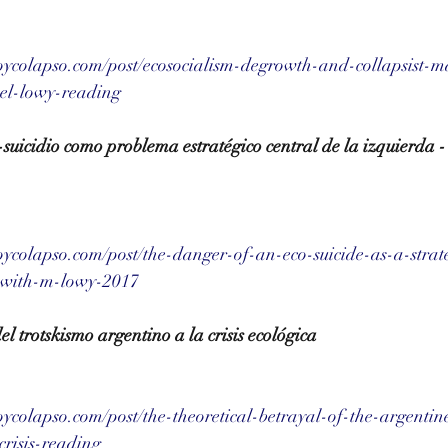
ycolapso.com/post/ecosocialism-degrowth-and-collapsist-
ael-lowy-reading
-suicidio como problema estratégico central de la izquierda -
ycolapso.com/post/the-danger-of-an-eco-suicide-as-a-strat
w-with-m-lowy-2017
el trotskismo argentino a la crisis ecológica 
colapso.com/post/the-theoretical-betrayal-of-the-argentine
crisis-reading