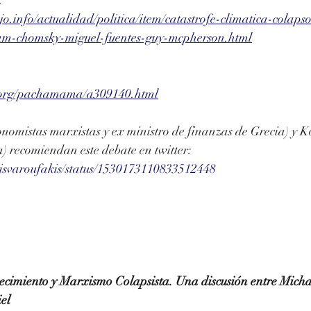
o.info/actualidad/politica/item/catastrofe-climatica-colap
am-chomsky-miguel-fuentes-guy-mcpherson.html
.org/pachamama/a309140.html
nomistas marxistas y ex ministro de finanzas de Grecia) y K
a) recomiendan este debate en twitter:
anisvaroufakis/status/1530173110833512448
ecimiento y Marxismo Colapsista. Una discusión entre Micha
el