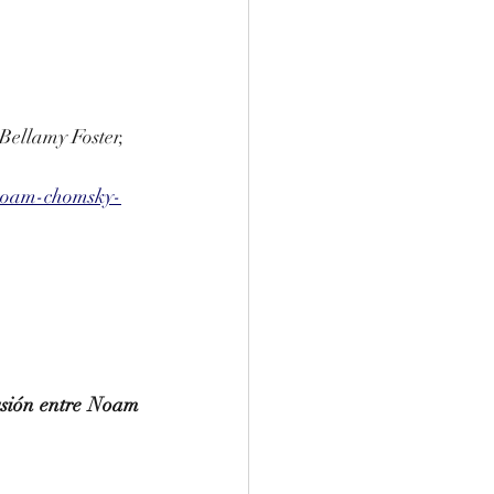
ellamy Foster, 
-noam-chomsky-
usión entre Noam 