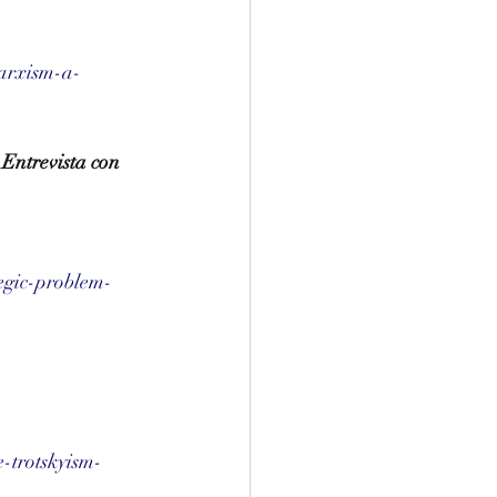
marxism-a-
 Entrevista con 
egic-problem-
-trotskyism-