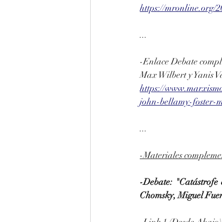
https://mronline.org
...
-Enlace Debate compl
Max Wilbert y Yanis V
https://www.marxismo
john-bellamy-foster-m
...
-Materiales compleme
-Debate: "Catástrofe 
Chomsky, Miguel Fuent
-Link 1 (Desde Abajo)