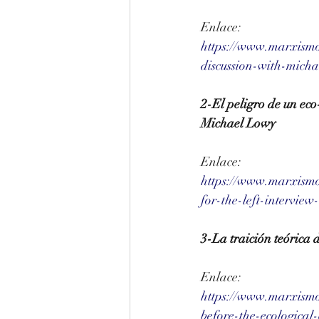
Enlace:
https://www.marxismo
discussion-with-mich
2-El peligro de un eco
Michael Lowy
Enlace:
https://www.marxismo
for-the-left-intervie
3-La traición teórica d
Enlace:
https://www.marxismoy
before-the-ecological-