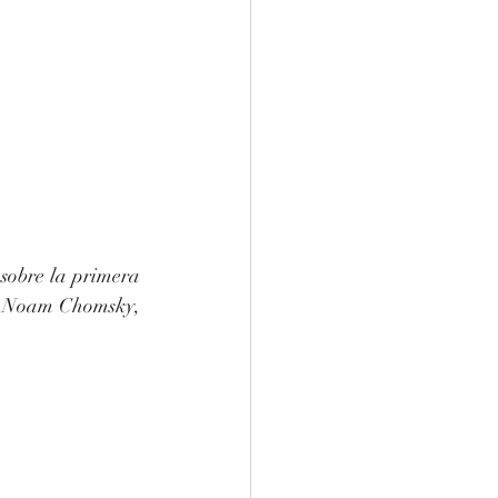
obre la primera 
re Noam Chomsky, 