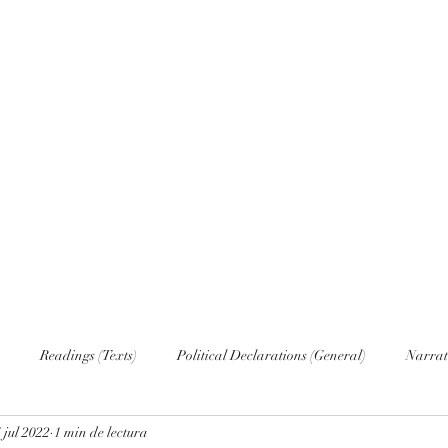
Home
Nove
Readings (Texts)
Political Declarations (General)
Narrat
 jul 2022
1 min de lectura
English (Publications)
Russian
Russian (Publications)