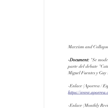
Marxism and Collapse
-Document: 
"Se moder
parte del debate "Cat
Miguel Fuentes y Guy
-Enlace (Aporrea / Es
https://www.aporrea.
-Enlace (Monthly Revie