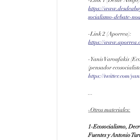
https://www.desdeabaj
socialismo-debate-no
-Link 2 (Aporrea): 
https://www.aporrea
-Yanis Varoufakis (Eco
(pensador ecosocialist
https://twitter.com/y
...
-Otros materiales:
1-Ecosocialismo, Decr
Fuentes y Antonio Turi