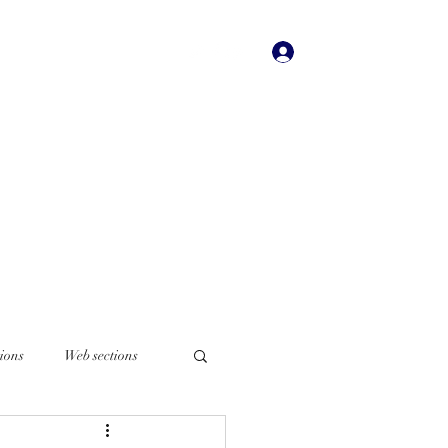
Iniciar sesión
dades
Bookstore
More
ions
Web sections
Italian