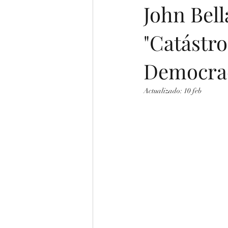
John Bell
"Catástro
Italian (Publications)
Oral pres
Democrac
Ukrainian
Chinese
Japan
Actualizado:
10 feb
Portuguese (Publications)
Series