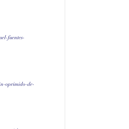
el-fuentes-
3n-oprimido-de-