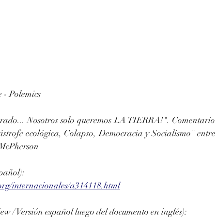
 - Polemics
ado... Nosotros solo queremos LA TIERRA!". Comentario s
ástrofe ecológica, Colapso, Democracia y Socialismo" ent
 McPherson
pañol): 
org/internacionales/a314118.html
w / Versión español luego del documento en inglés): 