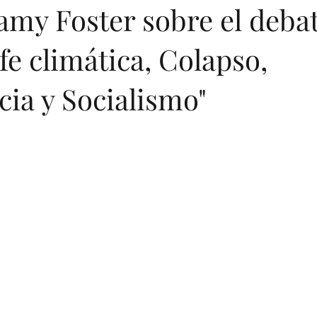
amy Foster sobre el deba
fe climática, Colapso,
entations
Greek
Digital Books
Printed Books
Artific
ia y Socialismo"
ese
Arabic
Turkish
Hindi
Turkish (Publications)
Geopolitics
Art