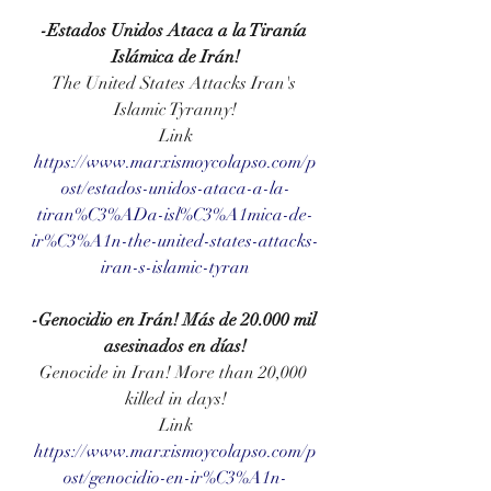
-
Estados Unidos Ataca a la Tiranía 
Islámica de Irán!
The United States Attacks Iran's 
Islamic Tyranny!
Link
https://www.marxismoycolapso.com/p
ost/estados-unidos-ataca-a-la-
tiran%C3%ADa-isl%C3%A1mica-de-
ir%C3%A1n-the-united-states-attacks-
iran-s-islamic-tyran
-Genocidio en Irán! Más de 20.000 mil 
asesinados en días!
Genocide in Iran! More than 20,000 
killed in days!
Link
https://www.marxismoycolapso.com/p
ost/genocidio-en-ir%C3%A1n-