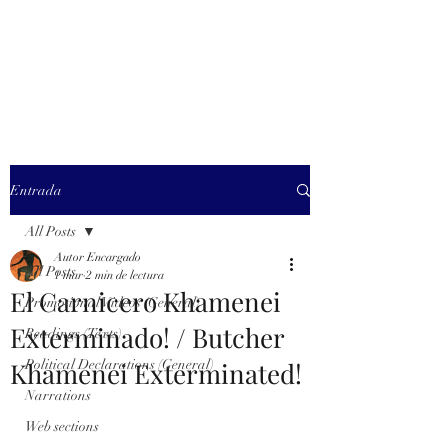
MARXISM AND
COLLAPSE
Entrada
All Posts
Autor Encargado
All Posts
1 mar
2 min de lectura
El Carnicero Khamenei
Promotional Videos (General)
Exterminado! / Butcher
Readings (Texts)
Khamenei Exterminated!
Political Declarations (General)
Narrations
Web sections