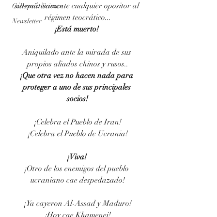
sistemáticamente cualquier opositor al 
Collapsist Science
régimen teocrático...
Newsletter
¡
Está muerto! 
Aniquilado ante la mirada de sus 
propios aliados chinos y rusos..
¡
Que otra vez no hacen nada para 
proteger a uno de sus principales 
socios!
¡
Celebra el Pueblo de Iran!
¡
Celebra el Pueblo de Ucrania!
¡
Viva! 
¡
Otro de los enemigos del pueblo 
ucraniano cae despedazado!
¡
Ya cayeron Al-Assad y Maduro!
¡
Hoy cae Khamenei!