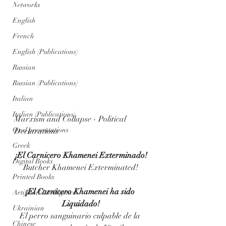
Networks
English
French
English (Publications)
Russian
Russian (Publications)
Italian
Italian (Publications)
Marxism and Collapse - Political 
Oral presentations
Declarations
Greek
¡
El Carnicero Khamenei Exterminado!
Digital Books
Butcher Khamenei Exterminated!
Printed Books
¡
El Carnicero Khamenei ha sido 
Artificial Intelligence
Liquidado!
Ukrainian
El perro sanguinario culpable de la 
Chinese