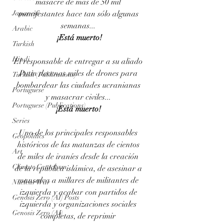
masacre de más de 50 mil 
manifestantes hace tan sólo algunas 
Japanese
semanas... 
Arabic
¡
Está muerto!
Turkish
Hindi
El responsable de entregar a su aliado 
Putin decenas miles de drones para 
Turkish (Publications)
bombardear las ciudades ucranianas 
Portuguese
y masacrar civiles... 
Portuguese (Publications)
¡
Está muerto! 
Series
Uno de los principales responsables 
Geopolitics
históricos de las matanzas de cientos 
Art
de miles de iraníes desde la creación 
Climate Cataclysm
de la república islámica, de asesinar a 
mansalva a millares de militantes de 
Nuclear War
izquierda y acabar con partidos de 
Genosis Zero (AI) Posts
izquierda y organizaciones sociales 
Genosis Zero (AI)
completas, de reprimir 