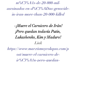
m%C3%A1s-de-20-000-mil-
asesinados-en-d%C3%ADas-genocide-
in-iran-more-than-20-000-killed
-¡Muere el Carnicero de Irán!
¡Pero quedan todavía Putin, 
Lukashenko, Kim y Maduro!
Link
https://www.marxismoycolapso.com/p
ost/muere-el-carnicero-de-
ir%C3%A1n-pero-quedan-
todav%C3%ADa-putin-lukashenko-
kim-y-maduro
-¡Guerra! ¡Irán ataca Israel!
War! Iran attacks Israel!
Guerre! L'Iran attaque Israël!
Link
https://www.marxismoycolapso.com/p