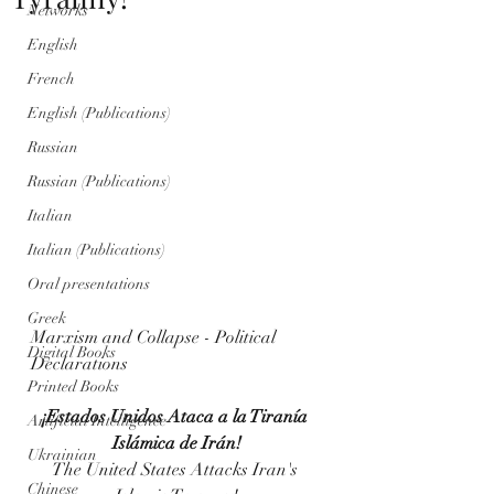
Networks
English
French
English (Publications)
Russian
Russian (Publications)
Italian
Italian (Publications)
Oral presentations
Greek
Marxism and Collapse - Political 
Digital Books
Declarations
Printed Books
¡
Estados Unidos Ataca a la Tiranía 
Artificial Intelligence
Islámica de Irán!
Ukrainian
The United States Attacks Iran's 
Chinese