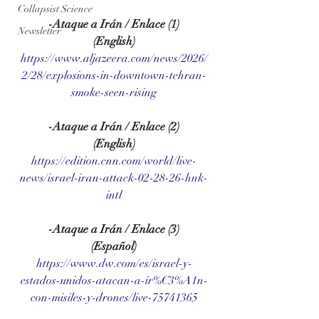
Collapsist Science
-Ataque a Irán / Enlace (1)
Newsletter
(English)
https://www.aljazeera.com/news/2026/
2/28/explosions-in-downtown-tehran-
smoke-seen-rising
-Ataque a Irán / Enlace (2)
(English)
https://edition.cnn.com/world/live-
news/israel-iran-attack-02-28-26-hnk-
intl
-Ataque a Irán / Enlace (3)
(Español)
https://www.dw.com/es/israel-y-
estados-unidos-atacan-a-ir%C3%A1n-
con-misiles-y-drones/live-75741365