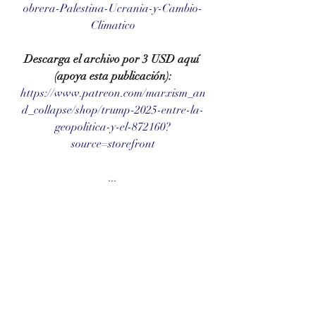
obrera-Palestina-Ucrania-y-Cambio-
Climatico
Descarga el archivo por 3 USD aquí 
(apoya esta publicación):
https://www.patreon.com/marxism_an
d_collapse/shop/trump-2025-entre-la-
geopolitica-y-el-872160?
source=storefront
...
Súmate a nuestras plataformas de 
Patreon, Buy Me a Coffee y a la 
comunidad de nuestra página web 
para recibir actualizaciones 
automatizadas.
-Patreon: 