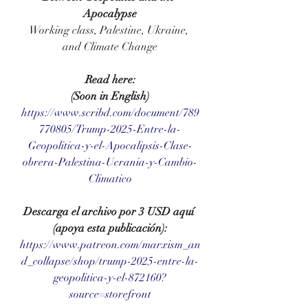
Apocalypse
Working class, Palestine, Ukraine, 
and Climate Change
Read here:
(Soon in English)
https://www.scribd.com/document/789
770805/Trump-2025-Entre-la-
Geopolitica-y-el-Apocalipsis-Clase-
obrera-Palestina-Ucrania-y-Cambio-
Climatico
Descarga el archivo por 3 USD aquí 
(apoya esta publicación):
https://www.patreon.com/marxism_an
d_collapse/shop/trump-2025-entre-la-
geopolitica-y-el-872160?
source=storefront