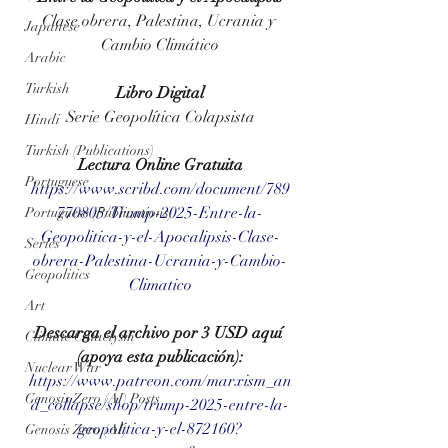
Clase obrera, Palestina, Ucrania y 
Japanese
Cambio Climático
Arabic
Turkish
Libro Digital
Serie Geopolítica Colapsista
Hindi
Turkish (Publications)
Lectura Online Gratuita
Portuguese
https://www.scribd.com/document/789
770805/Trump-2025-Entre-la-
Portuguese (Publications)
Geopolitica-y-el-Apocalipsis-Clase-
Series
obrera-Palestina-Ucrania-y-Cambio-
Geopolitics
Climatico
Art
Descarga el archivo por 3 USD aquí 
Climate Cataclysm
(apoya esta publicación):
Nuclear War
https://www.patreon.com/marxism_an
Genosis Zero (AI) Posts
d_collapse/shop/trump-2025-entre-la-
geopolitica-y-el-872160?
Genosis Zero (AI)