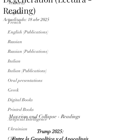
Networks
Reading)
English
Actualizado:
18 abr 2025
French
English (Publications)
Russian
Russian (Publications)
Italian
Italian (Publications)
Oral presentations
Greek
Digital Books
Printed Books
Marxism and Collapse - Readings
Artificial Intelligence
Ukrainian
Trump 2025:
Chinese
Entre la Geopolítica y el Apocalipsis