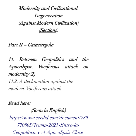
Modernity and Civilizational 
Degeneration
(Against Modern Civilization)
(Sections)
Part II – 
Catastrophe
11. Between Geopolitics and the 
Apocalypse. Vociferous attack on 
modernity (2)
11.2. A declamation against the 
modern. Vociferous attack
Read here:
(Soon in English)
https://www.scribd.com/document/789
770805/Trump-2025-Entre-la-
Geopolitica-y-el-Apocalipsis-Clase-