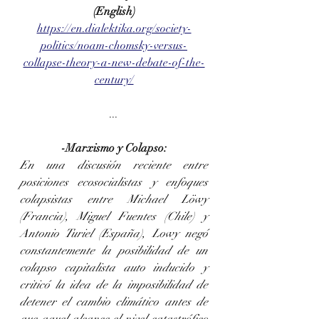
(English)
https://en.dialektika.org/society-
politics/noam-chomsky-versus-
collapse-theory-a-new-debate-of-the-
century/
...
-Marxismo y Colapso:
En una discusión reciente entre 
posiciones ecosocialistas y enfoques 
colapsistas entre Michael Löwy 
(Francia), Miguel Fuentes (Chile) y 
Antonio Turiel (España), Lowy negó 
constantemente la posibilidad de un 
colapso capitalista auto inducido y 
criticó la idea de la imposibilidad de 
detener el cambio climático antes de 