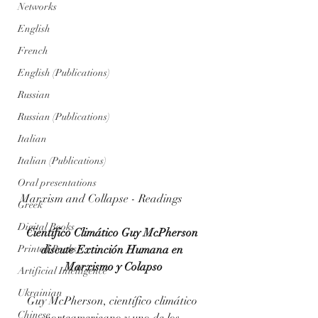
Networks
English
French
English (Publications)
Russian
Russian (Publications)
Italian
Italian (Publications)
Oral presentations
Marxism and Collapse - Readings
Greek
Digital Books
Científico Climático Guy McPherson 
Printed Books
discute Extinción Humana en 
Marxismo y Colapso
Artificial Intelligence
Ukrainian
Guy McPherson, científico climático 
Chinese