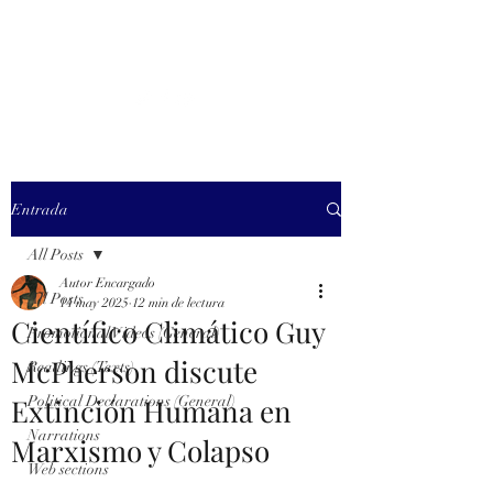
MARXISM AND
COLLAPSE
Entrada
All Posts
Autor Encargado
All Posts
14 may 2025
12 min de lectura
Científico Climático Guy
Promotional Videos (General)
McPherson discute
Readings (Texts)
Extinción Humana en
Political Declarations (General)
Narrations
Marxismo y Colapso
Web sections