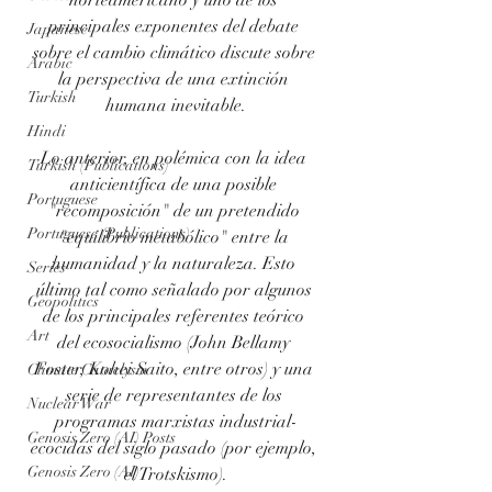
norteamericano y uno de los 
principales exponentes del debate 
Japanese
sobre el cambio climático discute sobre 
Arabic
la perspectiva de una extinción 
Turkish
humana inevitable.
Hindi
Lo anterior, en polémica con la idea 
Turkish (Publications)
anticientífica de una posible 
Portuguese
"recomposición" de un pretendido 
Portuguese (Publications)
"equilibrio metabólico" entre la 
humanidad y la naturaleza. Esto 
Series
último tal como señalado por algunos 
Geopolitics
de los principales referentes teórico 
Art
del ecosocialismo (John Bellamy 
Foster, Kohei Saito, entre otros) y una 
Climate Cataclysm
serie de representantes de los 
Nuclear War
programas marxistas industrial-
Genosis Zero (AI) Posts
ecocidas del siglo pasado (por ejemplo, 
Genosis Zero (AI)
el Trotskismo).