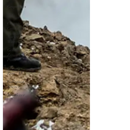
Geopolitics
Art
Climate
Cataclysm
Nuclear
War
Genosis
Zero (AI)
Posts
Genosis
Zero (AI)
Collapsist
Science
Newsletter