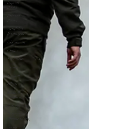
Digital
Books
Printed
Books
Artificial
Intelligence
Ukrainian
Chinese
Japanese
Arabic
Turkish
Hindi
Turkish
(Publications)
Portuguese
Portuguese
(Publications)
Series