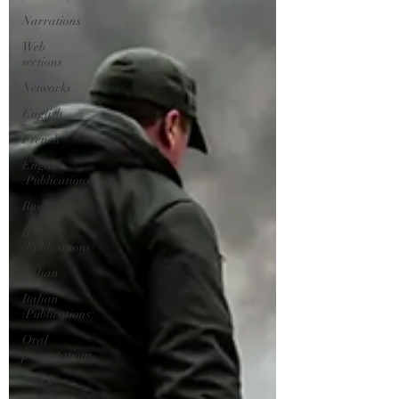
Narrations
Web
sections
Networks
English
French
English
(Publications)
Russian
Russian
(Publications)
Italian
Italian
(Publications)
Oral
presentations
Greek