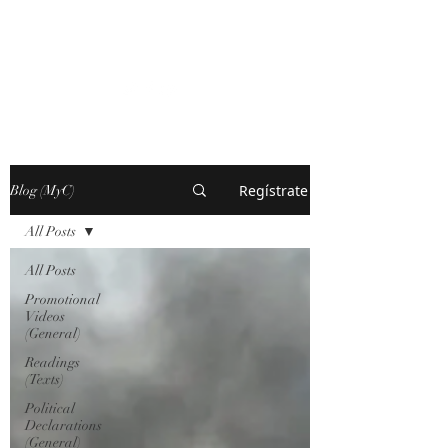
MARXISM AND
COLLAPSE
Regístrate
Blog (MyC)
All Posts
All Posts
Promotional
Videos
(General)
Readings
(Texts)
Political
Declarations
(General)