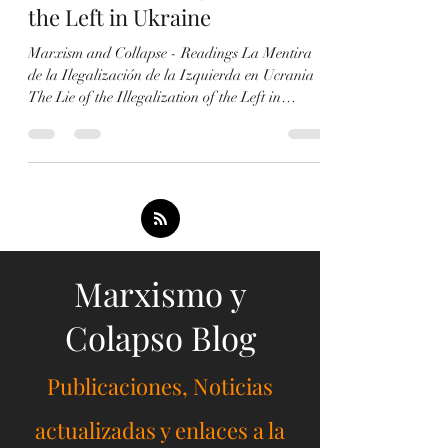
de la Izquierda en Ucrania /
The Lie of the Illegalization of
the Left in Ukraine
Marxism and Collapse - Readings La Mentira
de la Ilegalización de la Izquierda en Ucrania
The Lie of the Illegalization of the Left in
Ukraine -Texto Las Mentiras de la Corriente
Roja sobre Ucrania. El Caso del Traidor Ángel
Luis Parra / The Lies of the Red Current about
Ukraine. The Case of the Traitor Ángel Luis
Parra -Enlace
https://www.scribd.com/document/984228989/Las
-Mentiras-de-la-Corriente-Roja-sobre-Ucrania-
El-Caso-del-Traidor-Angel-Luis-Parras-
Marxismo y
Ensayo Secciones IX. L
Colapso Blog
Publicaciones, Noticias