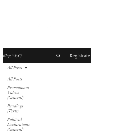
MARXISM AND
COLLAPSE
Regístrate
Blog (MyC)
All Posts
All Posts
Promotional
Videos
(General)
Readings
(Texts)
Political
Declarations
(General)