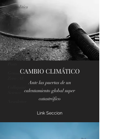
Geopolitics
Art
Climate
Cataclysm
Nuclear
War
Genosis
Zero (AI)
Posts
CAMBIO CLIMÁTICO
Genosis
Zero (AI)
Ante las puertas de un
Collapsist
calentamiento global super
Science
catastrófico
Newsletter
Link Seccion