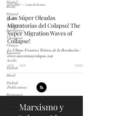
Digital
4 oct 2021
1 min de lectura
Books
Printed
¡Las Súper Oleadas
Books
Migratorias del Colapso! The
Artificial
Intelligence
Super Migration Waves of
Ukrainian
Collapse!
Chinese
La Última Frontera Teórica de la Revolución /
Japanese
www.marxismoycolapso.com
Arabic
Turkish
Hindi
Turkish
(Publications)
Portuguese
Portuguese
Marxismo y
(Publications)
Series