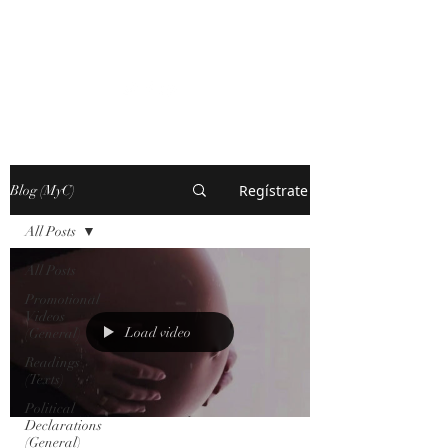
MARXISM AND
COLLAPSE
Regístrate
Blog (MyC)
All Posts
All Posts
Promotional
Videos
Load video
(General)
Readings
(Texts)
Political
Declarations
(General)