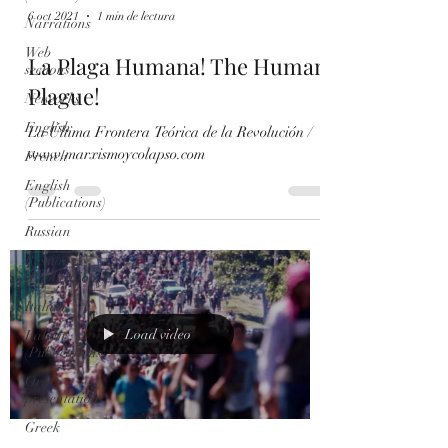
6 oct 2021
1 min de lectura
Narrations
Web
La Plaga Humana! The Human
sections
Plague!
Networks
English
La Última Frontera Teórica de la Revolución /
www.marxismoycolapso.com
French
English
(Publications)
Russian
Russian
(Publications)
Italian
Load video
Italian
(Publications)
Oral
presentations
Greek