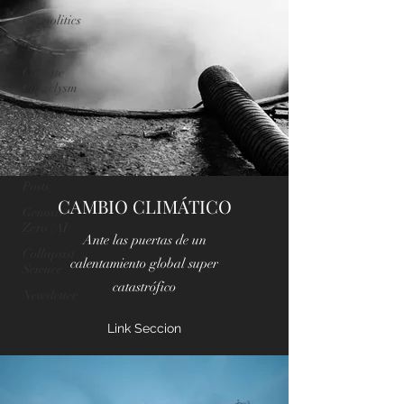
Geopolitics
Art
Climate
Cataclysm
Nuclear
War
Genosis
Zero (AI)
Posts
CAMBIO CLIMÁTICO
Genosis
Zero (AI)
Ante las puertas de un
Collapsist
calentamiento global super
Science
catastrófico
Newsletter
Link Seccion