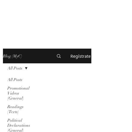
MARXISM AND
COLLAPSE
Regístrate
Blog (MyC)
All Posts
All Posts
Promotional
Videos
(General)
Readings
(Texts)
Political
Declarations
(General)