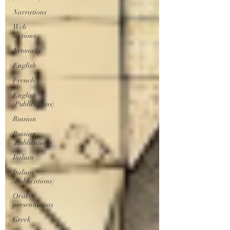
Narrations
Web
sections
Networks
English
French
English
(Publications)
Russian
Russian
(Publications)
Italian
Italian
(Publications)
Oral
presentations
Greek