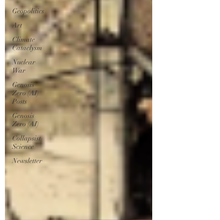
Geopolitics
Art
Climate
Cataclysm
Nuclear
War
Genosis
Zero (AI)
Posts
Genosis
Zero (AI)
Collapsist
Science
Newsletter