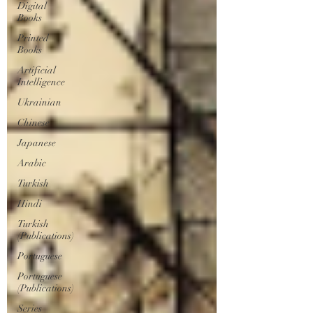
Digital
Books
Printed
Books
Artificial
Intelligence
Ukrainian
Chinese
Japanese
Arabic
Turkish
Hindi
Turkish
(Publications)
Portuguese
Portuguese
(Publications)
Series