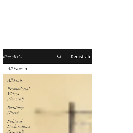
MARXISM AND
COLLAPSE
Regístrate
Blog (MyC)
All Posts
All Posts
Promotional
Videos
(General)
Readings
(Texts)
Political
Declarations
(General)