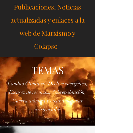
Colapso Blog
Publicaciones, Noticias
actualizadas y enlaces a la
web de Marxismo y
Colapso
TEMAS
Cambio Climático, Declive energético,
Escasez de recursos, Sobrepoblación,
Guerra atómica y otras amenazas
existenciales