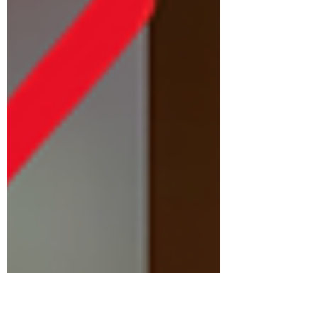
dos años en Gaza! ¡La República Islámica es la
Responsable! ¡ Khamenei y sus aliados del
llamado "eje de la resistencia" son culpables! ¡
Rusia y China (aliados de este régimen genocida)
son culpables! -Genocidio en Irán (1)
https://www.bloomberg.com/news/articles/2026-
01-22/iran-protest-deaths-seen-rising-with-one-
estimate-topping-20-000