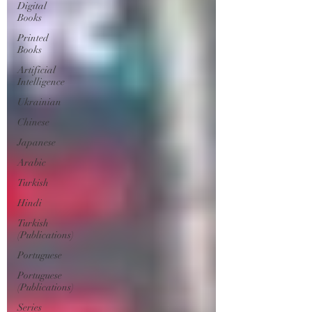
Digital
Books
Printed
Books
Artificial
Intelligence
Ukrainian
Chinese
Japanese
Arabic
Turkish
Hindi
Turkish
(Publications)
Portuguese
Portuguese
(Publications)
Series