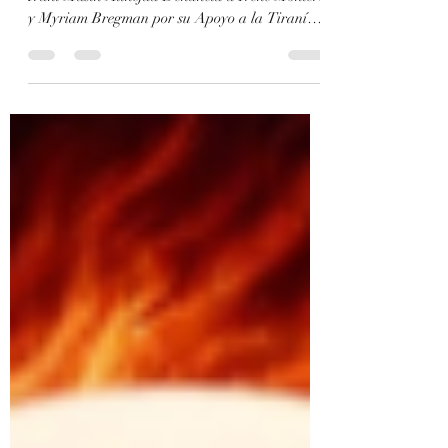
Marxism and Collapse - Political Declarations
Iraní Masih Alinejad Denuncia a Irene Montero
y Myriam Bregman por su Apoyo a la Tiranía
Islámica de Irán La referente de la lucha del
pueblo de Irán y el movimiento de mujeres iraní
Masih Alinejad, perseguida por la Tiranía
Islámica de los Ayatollahs y amenazada de
muerte por el propio Carnicero Khamenei... ¡
Denuncia las posiciones pro-régimen teócratico
de Irene Montero y Myriam Bregman! Estas
últimas exponentes de las izquierd