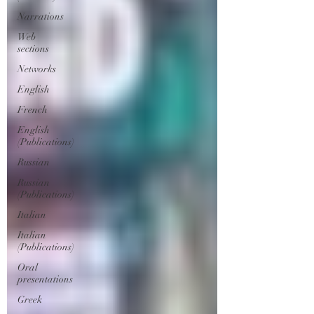
Narrations
Web
sections
Networks
English
French
English
(Publications)
Russian
Russian
(Publications)
Italian
Italian
(Publications)
Oral
presentations
Greek