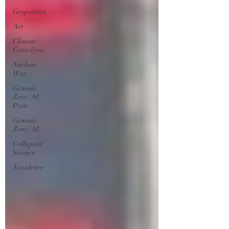
Geopolitics
Art
Climate
Cataclysm
Nuclear
War
Genosis
Zero (AI)
Posts
Genosis
Zero (AI)
Collapsist
Science
Newsletter