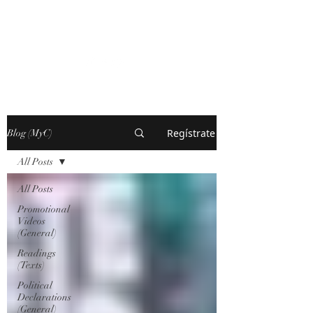
MARXISM AND
COLLAPSE
Regístrate
Blog (MyC)
All Posts
All Posts
Promotional
Videos
(General)
Readings
(Texts)
Political
Declarations
(General)