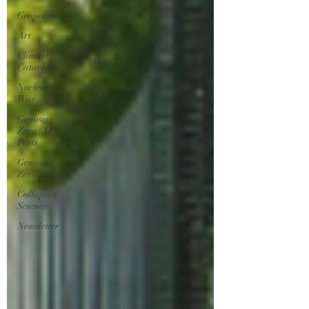
Geopolitics
Art
Climate
Cataclysm
Nuclear
War
Genosis
Zero (AI)
Posts
Genosis
Zero (AI)
Collapsist
Science
Newsletter