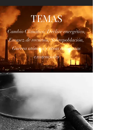
web de Marxismo y
Colapso
TEMAS
Cambio Climático, Declive energético,
Escasez de recursos, Sobrepoblación,
Guerra atómica y otras amenazas
existenciales