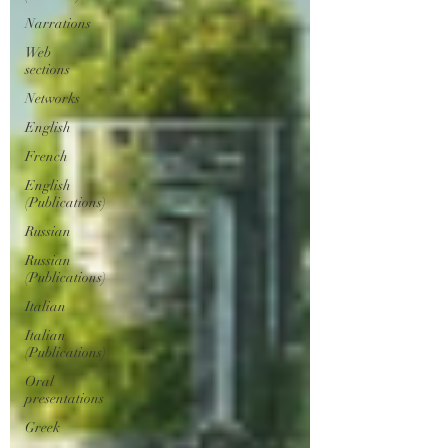
Narrations
Web
sections
Networks
English
French
English
(Publications)
Russian
Russian
(Publications)
Italian
Italian
(Publications)
Oral
presentations
Greek