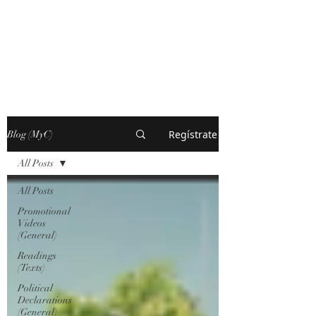
MARXISM AND
COLLAPSE
Regístrate
Blog (MyC)
All Posts
All Posts
Promotional
Videos
(General)
Readings
(Texts)
Political
Declarations
(General)