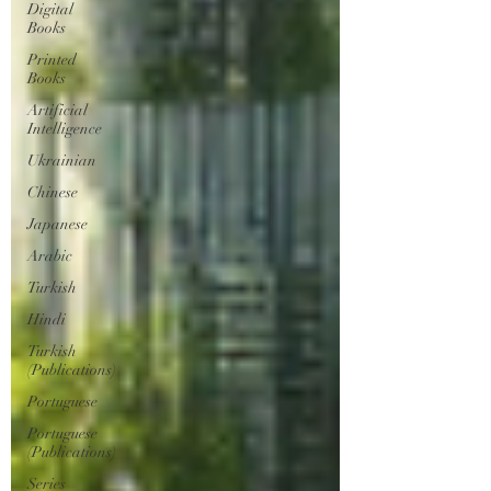
Digital
Books
Printed
Books
Artificial
Intelligence
Ukrainian
Chinese
Japanese
Arabic
Turkish
Hindi
Turkish
(Publications)
Portuguese
Portuguese
(Publications)
Series