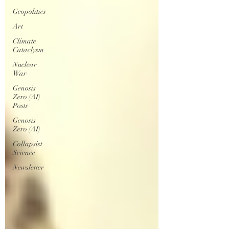
Geopolitics
Art
Climate
Cataclysm
Nuclear
War
Genosis
Zero (AI)
Posts
Genosis
Zero (AI)
Collapsist
Science
Newsletter