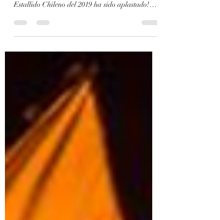
Marxism and Collapse - Political Declarations
¡Triunfa la Constitución de Pinochet! ¡El
Estallido Chileno del 2019 ha sido aplastado!
¡La Izquierda es culpable! ¡Se aproxima el
colapso! Hace pocas horas se ha conocido el
resultado del último plebiscito del circo
constitucional chileno, imponiéndose la opción de
“rechazo” a la propuesta de nueva constitución
elaborada por el ultraderechista Partido
Republicano de José Antonio Kast por un
55,76% (Rechazo) frente a un 44,24% (Ap