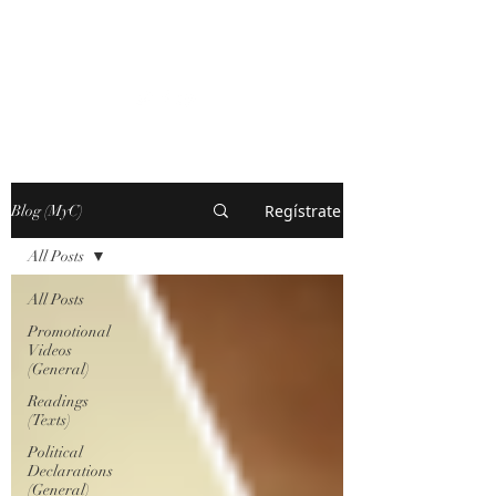
MARXISM AND
COLLAPSE
Regístrate
Blog (MyC)
All Posts
All Posts
Promotional
Videos
(General)
Readings
(Texts)
Political
Declarations
(General)