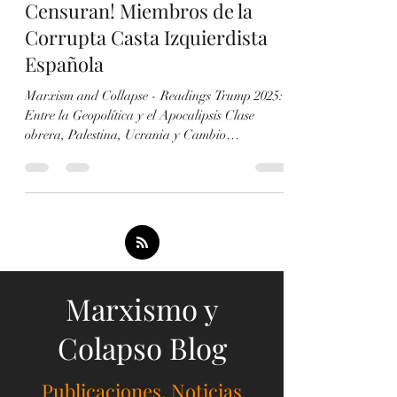
18 mar 2025
1 min de lectura
Miguel Riera (El Viejo Topo) y
Jaime Pastor (Viento Sur)
Censuran! Miembros de la
Corrupta Casta Izquierdista
Española
Marxism and Collapse - Readings Trump 2025:
Entre la Geopolítica y el Apocalipsis Clase
obrera, Palestina, Ucrania y Cambio
Climático...