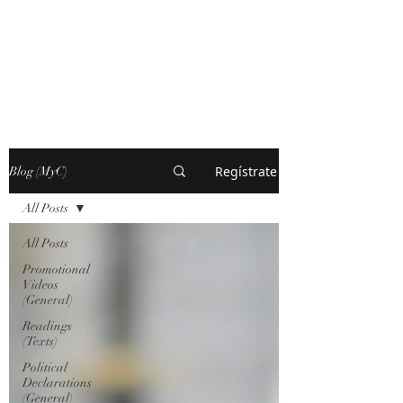
MARXISM AND
COLLAPSE
Regístrate
Blog (MyC)
All Posts
All Posts
Promotional
Videos
(General)
Readings
(Texts)
Political
Declarations
(General)