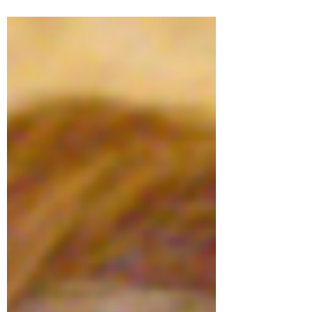
elecciones presidenciales chilenas duplican a los
de su rival de cara a la segunda vuelta. Esto a
pesar de haber perdido en la primera votación
frente a la candidata oficialista Jeannette Jara
del Partido Neoliberal-Comunista en
representación de la coalición gobernante. Entre
los tres candidatos del pinochetismo (José
Antonio Kast, Jo