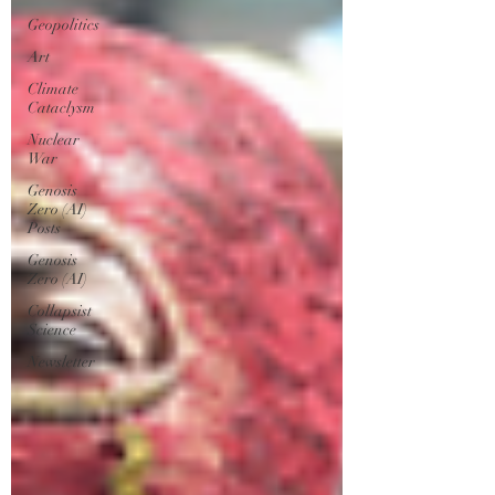
Geopolitics
Art
Climate
Cataclysm
Nuclear
War
Genosis
Zero (AI)
Posts
Genosis
Zero (AI)
Collapsist
Science
Newsletter