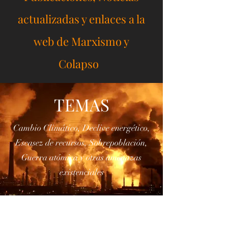
Marxismo y
Colapso Blog
Publicaciones, Noticias
actualizadas y enlaces a la
web de Marxismo y
Colapso
TEMAS
Cambio Climático, Declive energético,
Escasez de recursos, Sobrepoblación,
Guerra atómica y otras amenazas