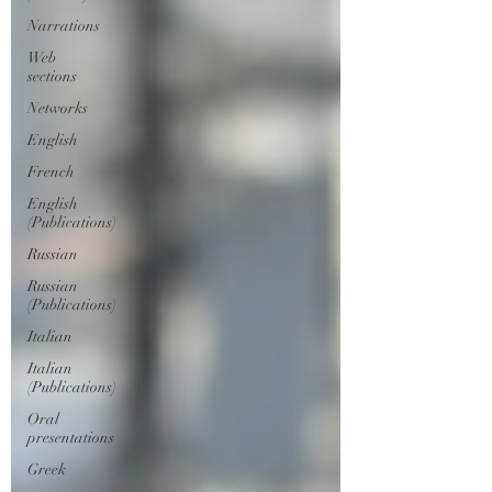
Narrations
Web
sections
Networks
English
French
English
(Publications)
Russian
Russian
(Publications)
Italian
Italian
(Publications)
Oral
presentations
Greek