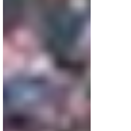
NmzNxOLUW0NwLwovk0/view Índice
Introducción Parte I – La Crisis del Petróleo 1-
La Crisis Petrolera de Ormuz 2- Los Efectos
Duraderos de la Cris