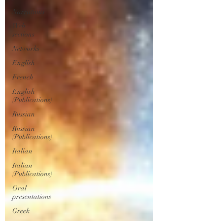
Narrations
Web
sections
Networks
English
French
English
(Publications)
Russian
Russian
(Publications)
Italian
Italian
(Publications)
Oral
presentations
Greek