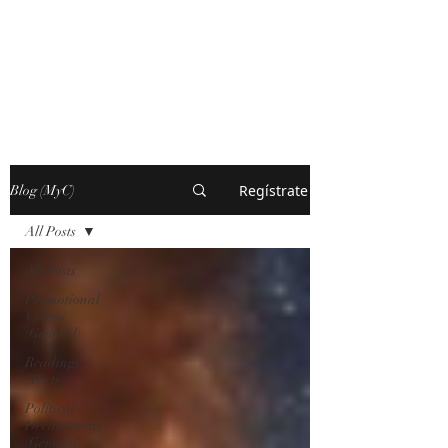
MARXISM AND
COLLAPSE
Regístrate
Blog (MyC)
All Posts
All Posts
Promotional
Videos
(General)
Readings
(Texts)
Political
Declarations
(General)