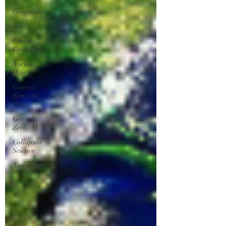
Geopolitics
Art
Climate
Cataclysm
Nuclear
War
Genosis
Zero (AI)
Posts
Genosis
Zero (AI)
Collapsist
Science
Newsletter