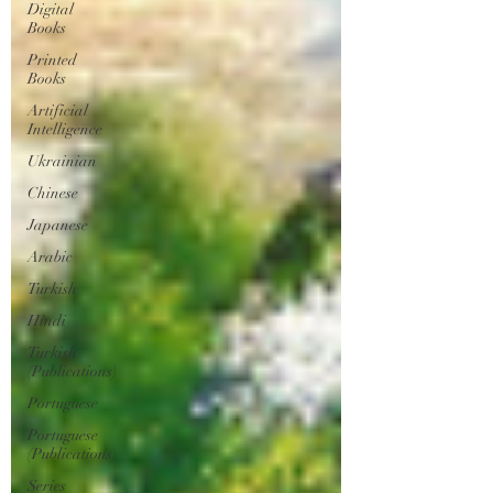
Digital
Books
Printed
Books
Artificial
Intelligence
Ukrainian
Chinese
Japanese
Arabic
Turkish
Hindi
Turkish
(Publications)
Portuguese
Portuguese
(Publications)
Series