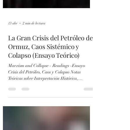
13 abr
2 min de lectura
La Gran Crisis del Petróleo de
Ormuz, Caos Sistémico y
Colapso (Ensayo Teórico)
Marxism and Collapse - Readings -Ensayo
Crisis del Petróleo, Caos y Colapso Notas
Teóricas sobre Interpretación Histórica,
Marxismo y el Horizonte Revolucionario -Enlace
https://www.scribd.com/document/1023858459/Cr
isis-del-Petroleo-Caos-y-Colapso-Ensayo-
Teorico -Enlace (Alternativo)
https://drive.google.com/file/d/1CL57lqxhwiN26o