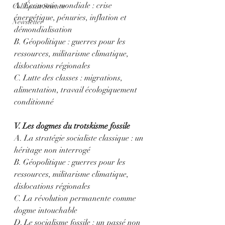
A. Économie mondiale : crise 
Collapsist Science
énergétique, pénuries, inflation et 
Newsletter
démondialisation
B. Géopolitique : guerres pour les 
ressources, militarisme climatique, 
dislocations régionales
C. Lutte des classes : migrations, 
alimentation, travail écologiquement 
conditionné
V. Les dogmes du trotskisme fossile
A. La stratégie socialiste classique : un 
héritage non interrogé
B. Géopolitique : guerres pour les 
ressources, militarisme climatique, 
dislocations régionales
C. La révolution permanente comme 
dogme intouchable
D. Le socialisme fossile : un passé non 