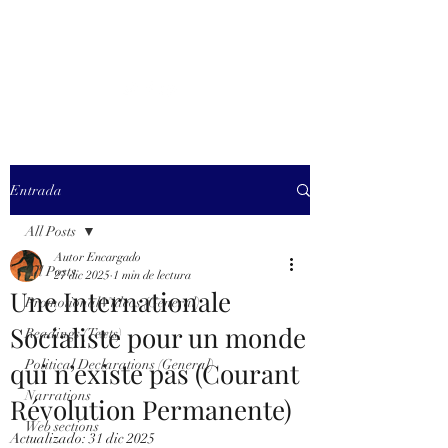
MARXISM AND
COLLAPSE
Entrada
All Posts
Autor Encargado
All Posts
27 dic 2025
1 min de lectura
Une Internationale
Promotional Videos (General)
Socialiste pour un monde
Readings (Texts)
qui n’existe pas (Courant
Political Declarations (General)
Narrations
Révolution Permanente)
Web sections
Actualizado:
31 dic 2025