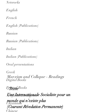
Networks
English
French
English (Publications)
Russian
Russian (Publications)
Italian
Italian (Publications)
Oral presentations
Greek
Marxism and Collapse - Readings
Digital Books
Printed Books
–Texte
Une Internationale Socialiste pour un 
Artificial Intelligence
monde qui n’existe plus
Ukrainian
(
Courant Révolution Permanente
)
Chinese