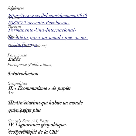
-Lien:
Japanese
https://www.scribd.com/document/970
Arabic
638267/Corriente-Revolucion-
Turkish
Permanente-Una-Internacional-
Hindi
Socialista-para-un-mundo-que-ya-no-
existe-Ensayo
Turkish (Publications)
Portuguese
Index
Portuguese (Publications)
I. Introduction
Series
Geopolitics
II. « Écommunisme » de papier
Art
Climate Cataclysm
III. Un courant qui habite un monde 
qui n’existe plus
Nuclear War
Genosis Zero (AI) Posts
IV. L’ignorance géopolitique-
Genosis Zero (AI)
écosystémique de la CRP