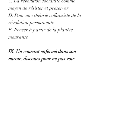
C. La révolution socialiste comme 
moyen de résister et préserver
D. Pour une théorie collapsiste de la 
révolution permanente
E. Penser à partir de la planète 
mourante
IX. Un courant enfermé dans son 
miroir: discours pour ne pas voir
X. Conclusions
Esteban Mercatante
PTS
Ariel Petrucelli
Anasse Kazib
Juan Chingo
Supermigrations
Marxisme et Effondrement
Trotskisme
Trotskisme Argentin
Phillippe Alcoy
Géopolitique
Ecommunisme
Chine
Courant Révolution Permanente
Trotskisme Fossile
Chaos systémique
Readings (Texts)
French