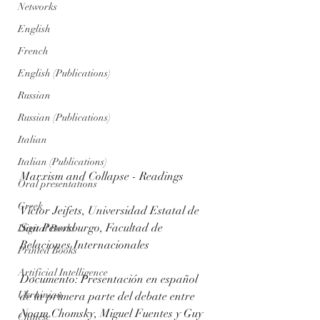
Networks
English
French
English (Publications)
Russian
Russian (Publications)
Italian
Italian (Publications)
Marxism and Collapse - Readings
Oral presentations
Greek
Víctor Jeifets, Universidad Estatal de 
San Petersburgo, Facultad de 
Digital Books
Relaciones Internacionales
Printed Books
Artificial Intelligence
Documento: Presentación en español 
Ukrainian
de la primera parte del debate entre 
Noam Chomsky, Miguel Fuentes y Guy 
Chinese