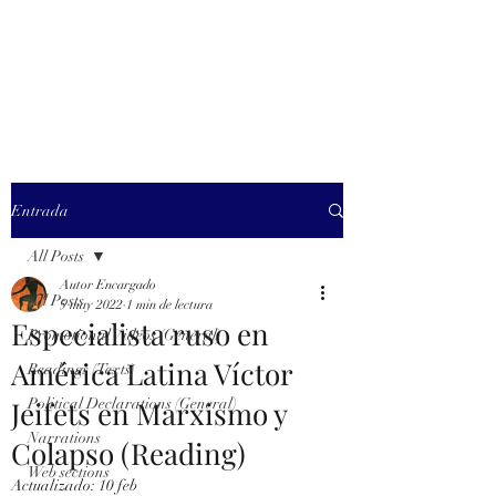
MARXISM AND
COLLAPSE
Entrada
All Posts
Autor Encargado
All Posts
5 may 2022
1 min de lectura
Especialista ruso en
Promotional Videos (General)
América Latina Víctor
Readings (Texts)
Jeifets en Marxismo y
Political Declarations (General)
Narrations
Colapso (Reading)
Web sections
Actualizado:
10 feb