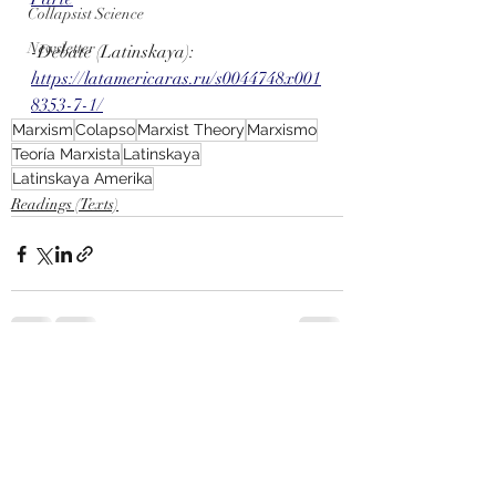
Collapsist Science
Newsletter
-Debate (Latinskaya): 
https://latamericaras.ru/s0044748x001
8353-7-1/
Marxism
Colapso
Marxist Theory
Marxismo
Teoría Marxista
Latinskaya
Latinskaya Amerika
Readings (Texts)
Entradas recientes
Ver todo