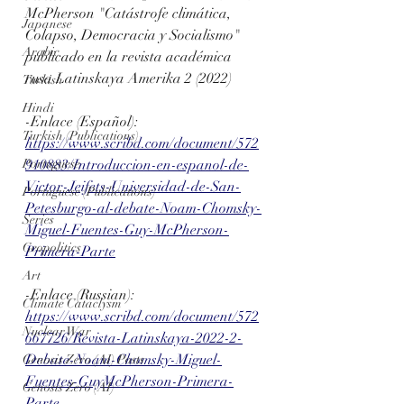
McPherson "Catástrofe climática, 
Japanese
Colapso, Democracia y Socialismo" 
Arabic
publicado en la revista académica 
rusa Latinskaya Amerika 2 (2022) 
Turkish
Hindi
-Enlace (Español): 
Turkish (Publications)
https://www.scribd.com/document/572
Portuguese
910883/Introduccion-en-espanol-de-
Victor-Jeifets-Universidad-de-San-
Portuguese (Publications)
Petesburgo-al-debate-Noam-Chomsky-
Series
Miguel-Fuentes-Guy-McPherson-
Geopolitics
Primera-Parte
Art
-Enlace (Russian): 
Climate Cataclysm
https://www.scribd.com/document/572
Nuclear War
667726/Revista-Latinskaya-2022-2-
Debate-Noam-Chomsky-Miguel-
Genosis Zero (AI) Posts
Fuentes-GuyMcPherson-Primera-
Genosis Zero (AI)
Parte