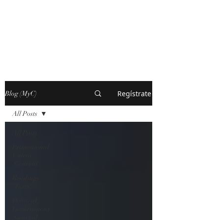
MARXISM AND
COLLAPSE
Regístrate
Blog (MyC)
All Posts
All Posts
Promotional
Videos
(General)
Readings
(Texts)
Political
Declarations
(General)