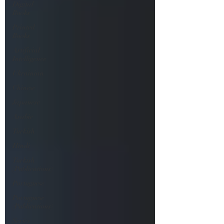
Digital
Books
Printed
Books
Artificial
Intelligence
Ukrainian
Chinese
Japanese
Arabic
Turkish
Hindi
Turkish
(Publications)
Portuguese
Portuguese
(Publications)
Series