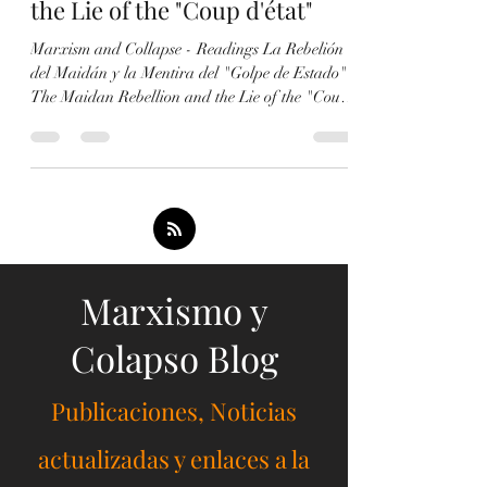
Mentira del "Golpe de Estado"
/ The Maidan Rebellion and
the Lie of the "Coup d'état"
Marxism and Collapse - Readings La Rebelión
del Maidán y la Mentira del "Golpe de Estado"
The Maidan Rebellion and the Lie of the "Coup
d'état" -Texto Las Mentiras de la Corriente Roja
sobre Ucrania. El Caso del Traidor Ángel Luis
Parra / The Lies of the Red Current about
Ukraine. The Case of the Traitor Ángel Luis
Parra -Enlace
https://www.scribd.com/document/984228989/Las
-Mentiras-de-la-Corriente-Roja-sobre-Ucrania-
El-Caso-del-Traidor-Angel-Luis-Parras-
Marxismo y
Ensayo Secciones VI
Colapso Blog
Publicaciones, Noticias