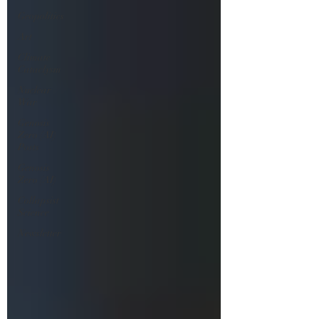
Geopolitics
Art
Climate
Cataclysm
Nuclear
War
Genosis
Zero (AI)
Posts
Genosis
Zero (AI)
Collapsist
Science
Newsletter