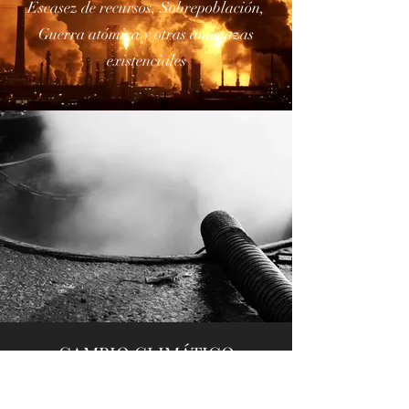
actualizadas y enlaces a la
web de Marxismo y
Colapso
TEMAS
Cambio Climático, Declive energético,
Escasez de recursos, Sobrepoblación,
Guerra atómica y otras amenazas
existenciales