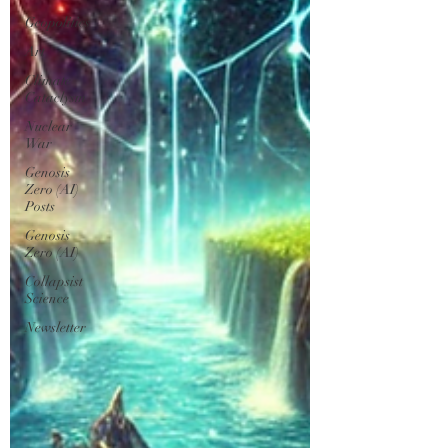
Geopolitics
Art
Climate
Cataclysm
Nuclear
War
Genosis
Zero (AI)
Posts
Genosis
Zero (AI)
Collapsist
Science
Newsletter