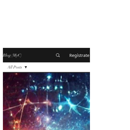
MARXISM AND
COLLAPSE
Regístrate
Blog (MyC)
All Posts
All Posts
Promotional
Videos
(General)
Readings
(Texts)
Political
Declarations
(General)