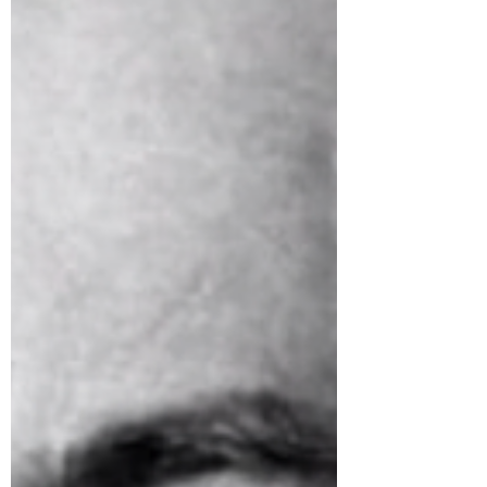
9H7XCX87R-marxism-and-collapse