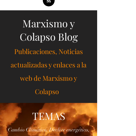
Frankfurt, Gramsci y la
Ideología de la Praxis
Marxism and Collapse - Genosis Zero Engels y
la Dialéctica Materialista en el Siglo XXI.
Contra la Escuela de Frankfurt, Gramsci y la
Ideología de la Praxis -Leer aquí: -Scribd
(Incluye Tablas)
https://www.scribd.com/document/928915317/En
gels-y-la-Dialectica-Materialista-en-el-Siglo-
XXI-Contra-la-Escuela-de-Frankfurt-Gramsci-
y-la-Ideologia-de-la-Praxis -Aporrea
https://www.aporrea.org/ideologia/a345489.html
... -Puedes discutir con nuestro modelo de IA
Marxismo y
marxista aquí:...
Colapso Blog
Publicaciones, Noticias