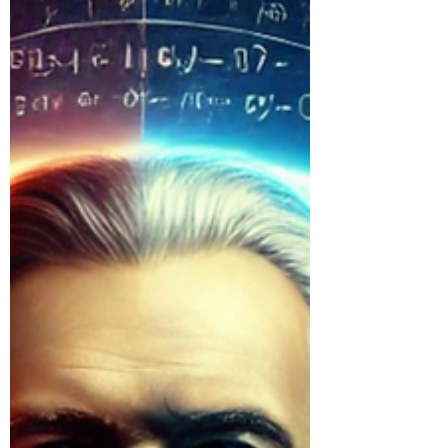
gels-y-la-Dialectica-Materialista-en-el-Siglo-
XXI-Contra-la-Escuela-de-Frankfurt-Gramsci-
y-la-Ideologia-de-la-Praxis -Aporrea
https://www.aporrea.org/ideologia/a345489.html
... -Puedes discutir con nuestro modelo de IA
marxista aquí: https://chatgpt.com/g/g-
9H7XCX87R-marxism-and-collapse