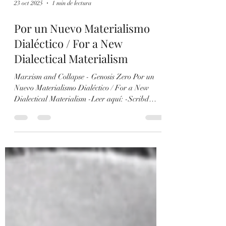
23 oct 2025
1 min de lectura
Por un Nuevo Materialismo
Dialéctico / For a New
Dialectical Materialism
Marxism and Collapse - Genosis Zero Por un
Nuevo Materialismo Dialéctico / For a New
Dialectical Materialism -Leer aquí: -Scribd
(Incluye Tablas)
https://www.scribd.com/document/928915317/En
gels-y-la-Dialectica-Materialista-en-el-Siglo-
XXI-Contra-la-Escuela-de-Frankfurt-Gramsci-
y-la-Ideologia-de-la-Praxis -Aporrea
https://www.aporrea.org/ideologia/a345489.html
... -Puedes discutir con nuestro modelo de IA
marxista aquí: https://chatgpt.com/g/g-