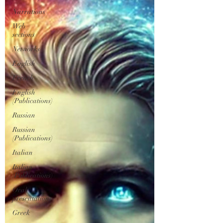
Narrations
Web
sections
Networks
English
French
English
(Publications)
Russian
Russian
(Publications)
Italian
Italian
(Publications)
Oral
presentations
Greek