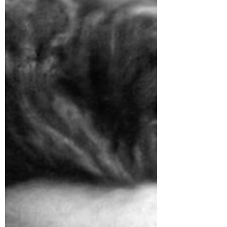
... -Puedes discutir con nuestro modelo de IA
marxista aquí: https://chatgpt.com/g/g-
9H7XCX87R-marxism-and-collapse