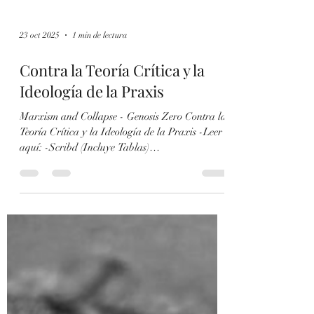
23 oct 2025
1 min de lectura
Contra la Teoría Crítica y la
Ideología de la Praxis
Marxism and Collapse - Genosis Zero Contra la
Teoría Crítica y la Ideología de la Praxis -Leer
aquí: -Scribd (Incluye Tablas)
https://www.scribd.com/document/928915317/En
gels-y-la-Dialectica-Materialista-en-el-Siglo-
XXI-Contra-la-Escuela-de-Frankfurt-Gramsci-
y-la-Ideologia-de-la-Praxis -Aporrea
https://www.aporrea.org/ideologia/a345489.html