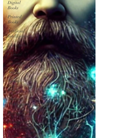
Digital
Books
Printed
Books
Artificial
Intelligence
Ukrainian
Chinese
Japanese
Arabic
Turkish
Hindi
Turkish
(Publications)
Portuguese
Portuguese
(Publications)
Series