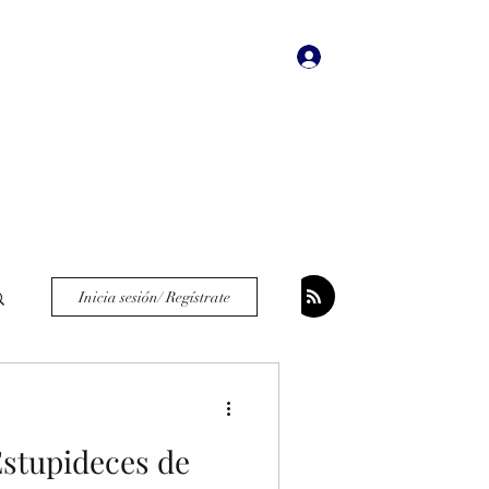
Iniciar sesión
dades
Bookstore
More
Inicia sesión/ Regístrate
Estupideces de