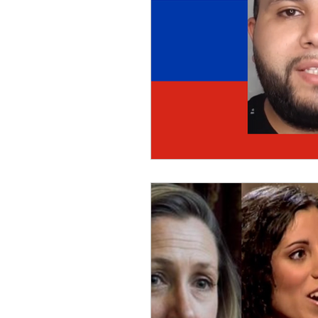
Russian (Publications)
I
Greek
Digital Books
Ukrainian
Chinese
Turkish (Publications)
P
Geopolitics
Art