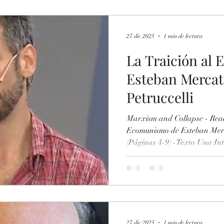
Servicio-del-Nazismo-Ruso#pa
"Russian Victory" in Ukraine
the Trotskyist Faction About
27 dic 2025
1 min de lectura
La Traición al
Esteban Mercata
Petruccelli
Marxism and Collapse - Read
Ecomunismo de Esteban Merca
(Páginas 4-9) -Texto Una Int
mundo que ya no existe (Cor
Enlace
https://www.scribd.com/doc
Revolucion-Permanente-Una-
un-mundo-que-ya-no-existe
27 dic 2025
1 min de lectura