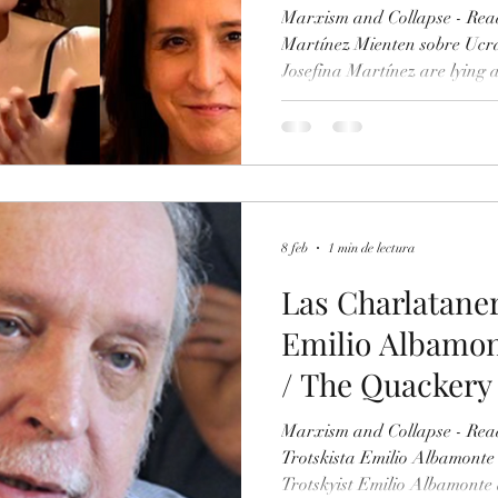
Marxism and Collapse - Read
Martínez Mienten sobre Ucr
Josefina Martínez are lying 
120) -Texto Las Mentiras de 
Martínez sobre Ucrania / Th
Josefina Martínez about Ukr
https://www.scribd.com/doc
de-la-Fraccion-Trotskista-s
Servicio-del-Nazismo-Ruso 
8 feb
1 min de lectura
Las Charlataner
Emilio Albamon
/ The Quackery 
Emilio Albamon
Marxism and Collapse - Read
Trotskista Emilio Albamonte
Trotskyist Emilio Albamonte