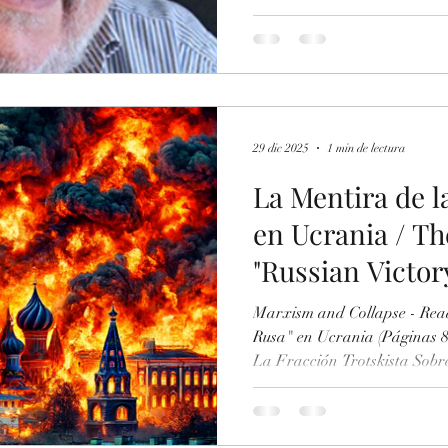
) -Texto Las Charlatanerías 
sobre Ucrania / The Quackery
Albamonte about Ukraine -
https://www.scribd.com/doc
de-la-Fraccion-Trotskista-s
Servicio-del-Nazismo-Ruso 
29 dic 2025
1 min de lectura
La Mentira de la
en Ucrania / The
"Russian Victor
Marxism and Collapse - Read
Rusa" en Ucrania (Páginas 8
La Fracción Trotskista Sobr
Servicio Del Nazismo Ruso -
https://www.scribd.com/doc
de-la-Fraccion-Trotskista-s