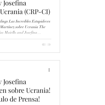
y Josefina
 Ucrania (CRP-CI)
ings Las Increíbles Estupideces
a Martínez sobre Ucrania The
ías Maiello and Josefina
 (Páginas 120-146) -Texto Las
tías Maiello y Josefina Martínez
le Stupidities of Matías Maiello
rding Ukraine -Enlace
ument/955129591/Las-Mentiras-
obr
y Josefina
en sobre Ucrania!
ulo de Prensa!