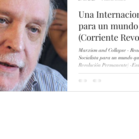
Una Internacion
para un mundo 
(Corriente Rev
Permanente)
Marxism and Collapse - Rea
Socialista para un mundo que
Revolución Permanente) -En
https://www.scribd.com/doc
Revolucion-Permanente-Una-
un-mundo-que-ya-no-existe-E
II. “Ecomunismo” de papel III. Una corriente que habita un
mundo que ya no existe IV. La ignorancia geopolítica-
ecosistémica de la C