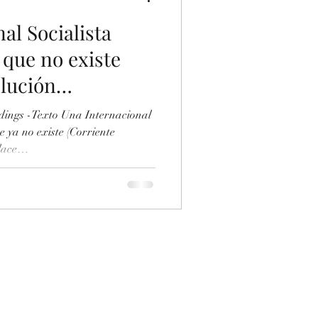
al Socialista
que no existe
olución
dings -Texto Una Internacional
 ya no existe (Corriente
lace
ument/970638267/Corriente-
Internacional-Socialista-para-
nsayo Índice I. Introducción
RP A. Economía mundial: crisis energ