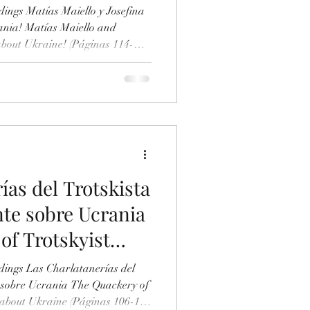
ings Matías Maiello y Josefina
ania! Matías Maiello and
about Ukraine! (Páginas 114-
Matías Maiello y Josefina
e Lies of Matías Maiello and
aine -Enlace
ument/955129591/Las-Mentiras-
obre-Ucrania-El-Trotskismo-al-
Índice Segunda Parte La Men
ías del Trotskista
te sobre Ucrania
of Trotskyist
te about Ukraine
ings Las Charlatanerías del
 sobre Ucrania The Quackery of
 about Ukraine (Páginas 106-114