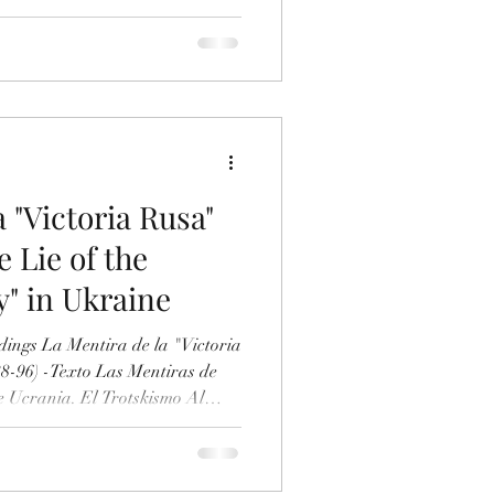
del Trotskista Emilio Albamonte
 of Trotskyist Emilio
Enlace
ument/955129591/Las-Mentiras-
obre-Ucrania-El-Trotskismo-al-
Índice Segunda Parte La Ment
 "Victoria Rusa"
 Lie of the
y" in Ukraine
ings La Mentira de la "Victoria
8-96) -Texto Las Mentiras de
e Ucrania. El Trotskismo Al
Enlace
ument/955129591/Las-Mentiras-
obre-Ucrania-El-Trotskismo-al-