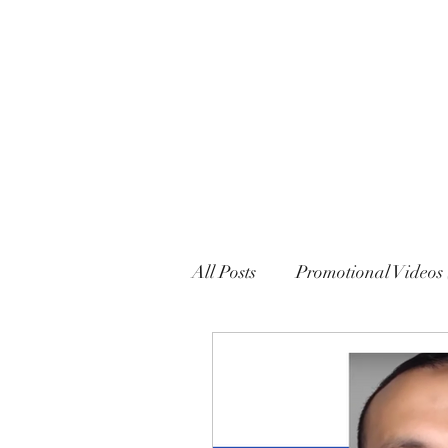
MARXISM AND COLLAPSE
All Posts
Promotional Videos 
Political Declarations (Gener
English
French
Eng