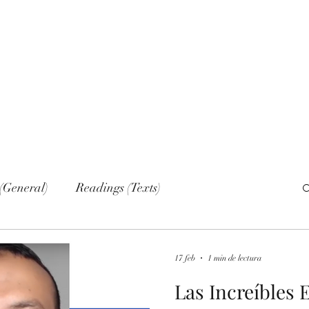
Home
Nove
(General)
Readings (Texts)
al)
Narrations
Web sections
Networks
17 feb
1 min de lectura
Las Increíbles 
lish (Publications)
Russian