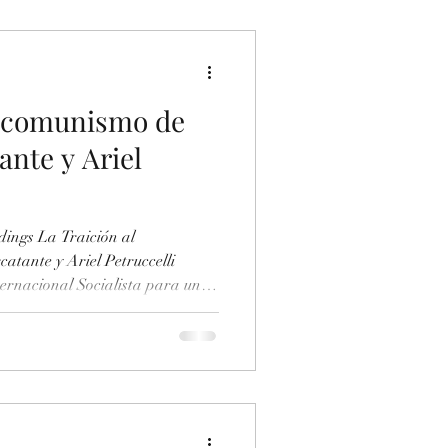
ge=87 ... The Lie of the
 (Pages 88-96) –Text The Lies of
 Ukraine. Trotskyism i
 Ecomunismo de
nte y Ariel
ings La Traición al
tante y Ariel Petruccelli
ernacional Socialista para un
riente Revolución Permanente) -
ument/970638267/Corriente-
Internacional-Socialista-para-
-Ensayo