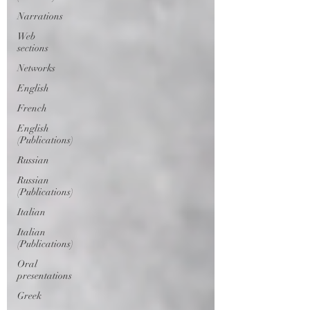
Narrations
Web
sections
Networks
English
French
English
(Publications)
Russian
Russian
(Publications)
Italian
Italian
(Publications)
Oral
presentations
Greek