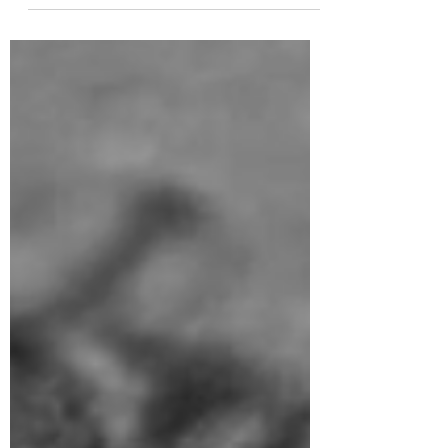
https://www.scribd.com/document/928915317/En
gels-y-la-Dialectica-Materialista-en-el-Siglo-
XXI-Contra-la-Escuela-de-Frankfurt-Gramsci-
y-la-Ideologia-de-la-Praxis -Aporrea
https://www.aporrea.org/ideologia/a345489.html
... -Puedes discutir con nuestro modelo de IA
marxista aquí: https://chatgpt.com/g/g-
9H7XCX87R-marxism-and-collapse