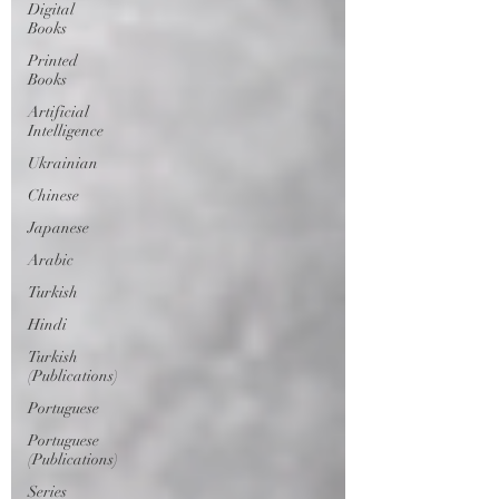
Digital
Books
Printed
Books
Artificial
Intelligence
Ukrainian
Chinese
Japanese
Arabic
Turkish
Hindi
Turkish
(Publications)
Portuguese
Portuguese
(Publications)
Series