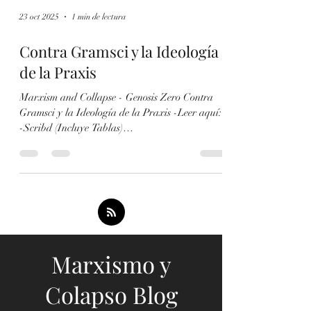
23 oct 2025
1 min de lectura
Contra Gramsci y la Ideología
de la Praxis
Marxism and Collapse - Genosis Zero Contra
Gramsci y la Ideología de la Praxis -Leer aquí:
-Scribd (Incluye Tablas)
https://www.scribd.com/document/928915317/En
gels-y-la-Dialectica-Materialista-en-el-Siglo-
XXI-Contra-la-Escuela-de-Frankfurt-Gramsci-
y-la-Ideologia-de-la-Praxis -Aporrea
https://www.aporrea.org/ideologia/a345489.html
... -Puedes discutir con nuestro modelo de IA
marxista aquí: https://chatgpt.com/g/g-