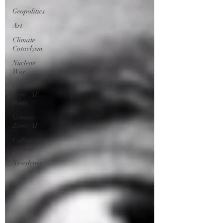
Geopolitics
Art
Climate
Cataclysm
Nuclear
War
Genosis
Zero (AI)
Posts
Genosis
Zero (AI)
Collapsist
Science
Newsletter