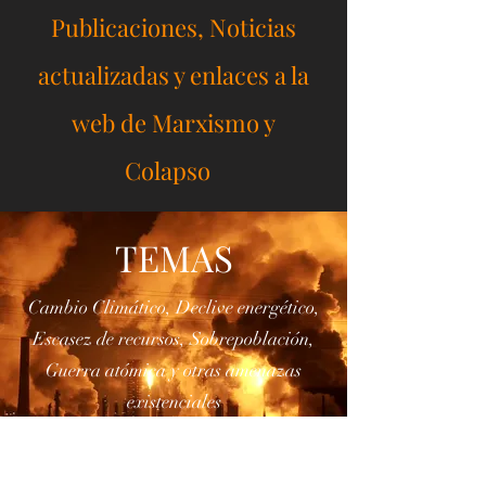
9H7XCX87R-marxism-and-collapse
Marxismo y
Colapso Blog
Publicaciones, Noticias
actualizadas y enlaces a la
web de Marxismo y
Colapso
TEMAS
Cambio Climático, Declive energético,
Escasez de recursos, Sobrepoblación,
Guerra atómica y otras amenazas