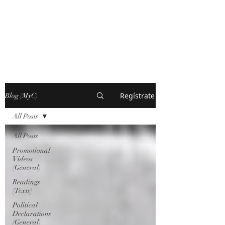
MARXISM AND
COLLAPSE
Regístrate
Blog (MyC)
All Posts
All Posts
Promotional
Videos
(General)
Readings
(Texts)
Political
Declarations
(General)