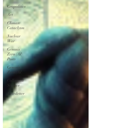
Geopolitics
Art
Climate
Cataclysm
Nuclear
War
Genosis
Zero (AI)
Posts
Genosis
Zero (AI)
Collapsist
Science
Newsletter