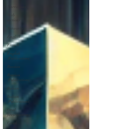
Narrations
Web
sections
Networks
English
French
English
(Publications)
Russian
Russian
(Publications)
Italian
Italian
(Publications)
Oral
presentations
Greek