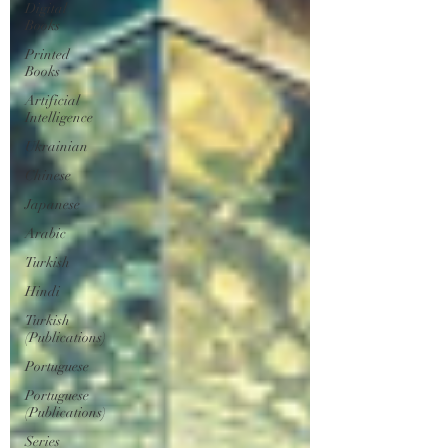
Digital
Books
Printed
Books
Artificial
Intelligence
Ukrainian
Chinese
Japanese
Arabic
Turkish
Hindi
Turkish
(Publications)
Portuguese
Portuguese
(Publications)
Series