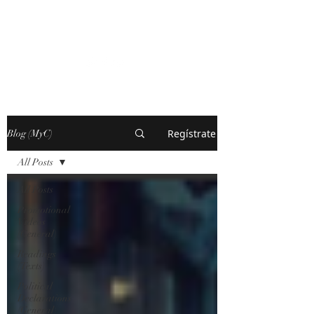
MARXISM AND
COLLAPSE
Regístrate
Blog (MyC)
All Posts
All Posts
Promotional
Videos
(General)
Readings
(Texts)
Political
Declarations
(General)